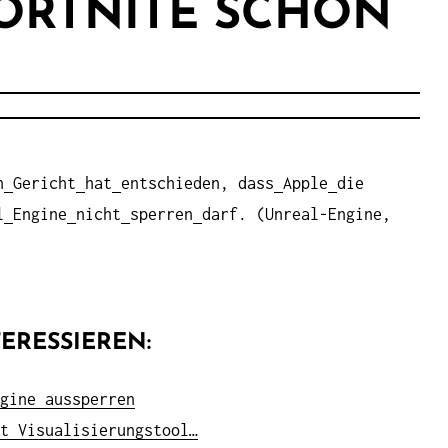
FORTNITE SCHON
n
Gericht
hat
entschieden, dass
Apple
die
l
Engine
nicht
sperren
darf. (Unreal-Engine,
ERESSIEREN:
gine aussperren
t Visualisierungstool…