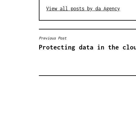
View all posts by da Agency
Previous Post
B
Protecting data in the clo
E
I
T
R
A
G
S
N