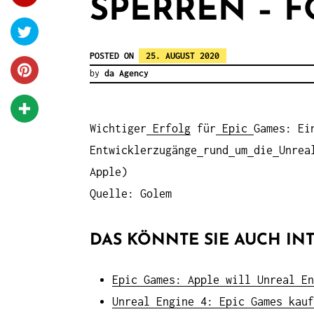
SPERREN – 
POSTED ON
25. AUGUST 2020
by
da Agency
Wichtiger
Erfolg
für
Epic
Games: Ei
Entwicklerzugänge
rund
um
die
Unrea
Apple)
Quelle: Golem
DAS KÖNNTE SIE AUCH INT
Epic Games: Apple will Unreal En
Unreal Engine 4: Epic Games kauf