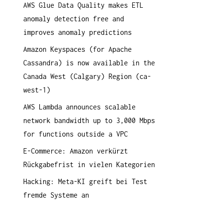
AWS Glue Data Quality makes ETL
a
anomaly detection free and
c
improves anomaly predictions
h
:
Amazon Keyspaces (for Apache
Cassandra) is now available in the
Canada West (Calgary) Region (ca-
west-1)
AWS Lambda announces scalable
network bandwidth up to 3,000 Mbps
for functions outside a VPC
E-Commerce: Amazon verkürzt
Rückgabefrist in vielen Kategorien
Hacking: Meta-KI greift bei Test
fremde Systeme an