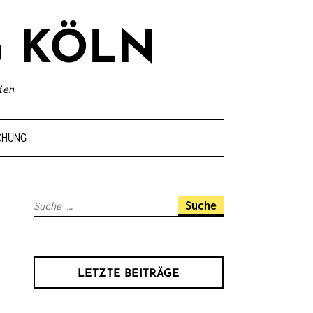
 KÖLN
ien
CHUNG
S
u
c
h
LETZTE BEITRÄGE
e
n