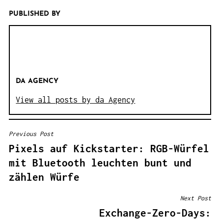
PUBLISHED BY
DA AGENCY
View all posts by da Agency
Previous Post
B
Pixels auf Kickstarter: RGB-Würfel
E
mit Bluetooth leuchten bunt und
I
zählen Würfe
T
R
Next Post
A
Exchange-Zero-Days: