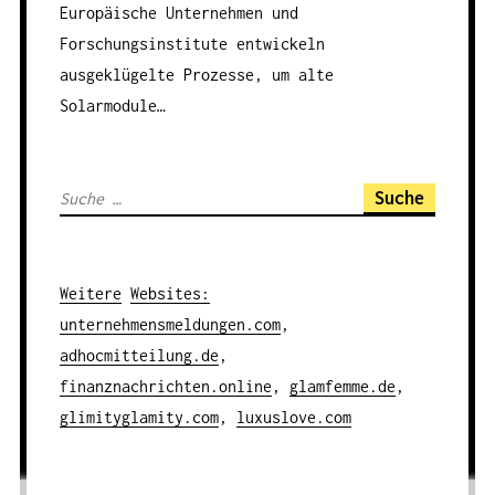
Europäische Unternehmen und
Forschungsinstitute entwickeln
ausgeklügelte Prozesse, um alte
Solarmodule…
S
u
c
h
Weitere
Websites
:
e
unternehmensmeldungen.com
,
n
adhocmitteilung.de
,
a
finanznachrichten.online
,
glamfemme.de
,
c
glimityglamity.com
,
luxuslove.com
h
: