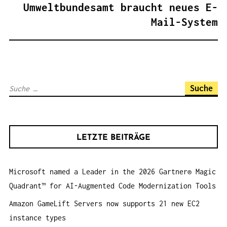
G
Umweltbundesamt braucht neues E-
S
Mail-System
N
A
V
I
S
G
u
A
c
T
h
I
LETZTE BEITRÄGE
e
O
n
N
Microsoft named a Leader in the 2026 Gartner® Magic
a
Quadrant™ for AI-Augmented Code Modernization Tools
c
h
Amazon GameLift Servers now supports 21 new EC2
:
instance types