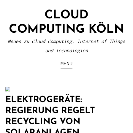
S
CLOUD
k
i
COMPUTING KÖLN
p
t
Neues zu Cloud Computing, Internet of Things
o
und Technologien
c
MENU
o
n
t
e
ELEKTROGERÄTE:
n
REGIERUNG REGELT
t
RECYCLING VON
SOLARANLAGEN