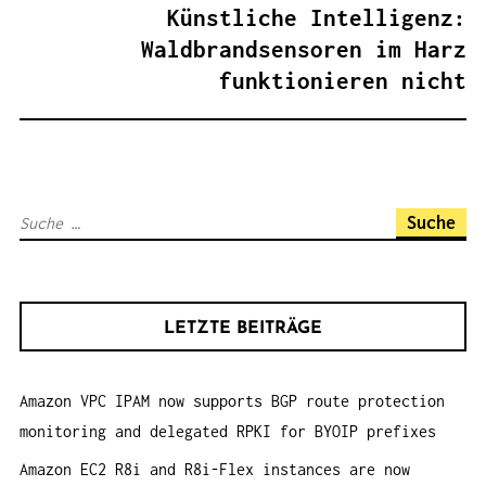
A
Künstliche Intelligenz:
G
Waldbrandsensoren im Harz
S
funktionieren nicht
N
A
V
I
S
G
u
A
c
T
h
I
LETZTE BEITRÄGE
e
O
n
N
Amazon VPC IPAM now supports BGP route protection
a
monitoring and delegated RPKI for BYOIP prefixes
c
h
Amazon EC2 R8i and R8i-Flex instances are now