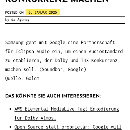
POSTED ON
6. JANUAR 2025
by
da Agency
Samsung
geht
mit
Google
eine
Partnerschaft
für
Eclipsa
Audio
ein, um
einen
Audiostandard
zu
etablieren
, der
Dolby
und
THX
Konkurrenz
machen
soll. (Soundbar, Google)
Quelle: Golem
DAS KÖNNTE SIE AUCH INTERESSIEREN:
AWS Elemental MediaLive fügt Enkodierung
für Dolby Atmos…
Open Source statt proprietär: Google will