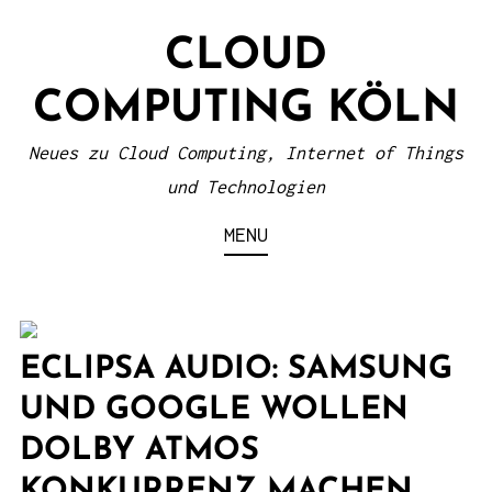
S
CLOUD
k
i
COMPUTING KÖLN
p
t
Neues zu Cloud Computing, Internet of Things
o
und Technologien
c
MENU
o
n
t
e
ECLIPSA AUDIO: SAMSUNG
n
UND GOOGLE WOLLEN
t
DOLBY ATMOS
KONKURRENZ MACHEN