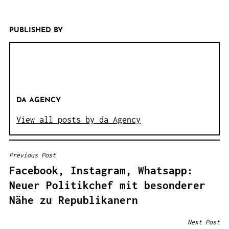
PUBLISHED BY
DA AGENCY
View all posts by da Agency
Previous Post
B
Facebook, Instagram, Whatsapp:
E
Neuer Politikchef mit besonderer
I
Nähe zu Republikanern
T
R
Next Post