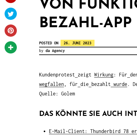
VON FUNKTI
BEZAHL-APP
POSTED ON
26. JUNI 2023
by
da Agency
Kundenprotest
zeigt
Wirkung
: Für
de
wegfallen
, für
die
bezahlt
wurde
. D
Quelle: Golem
DAS KÖNNTE SIE AUCH INT
E-Mail-Client: Thunderbird 78 er