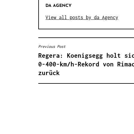
DA AGENCY
View all posts by da Agency
Previous Post
B
Regera: Koenigsegg holt si
E
0-400-km/h-Rekord von Rima
I
zurück
T
R
A
G
S