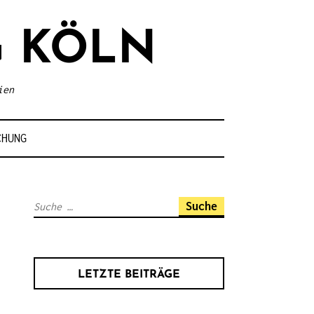
 KÖLN
ien
CHUNG
S
u
c
h
LETZTE BEITRÄGE
e
n