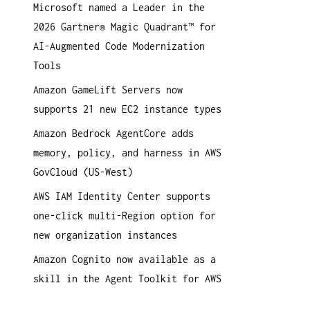
Microsoft named a Leader in the
a
2026 Gartner® Magic Quadrant™ for
c
AI-Augmented Code Modernization
h
Tools
:
Amazon GameLift Servers now
supports 21 new EC2 instance types
Amazon Bedrock AgentCore adds
memory, policy, and harness in AWS
GovCloud (US-West)
AWS IAM Identity Center supports
one-click multi-Region option for
new organization instances
Amazon Cognito now available as a
skill in the Agent Toolkit for AWS