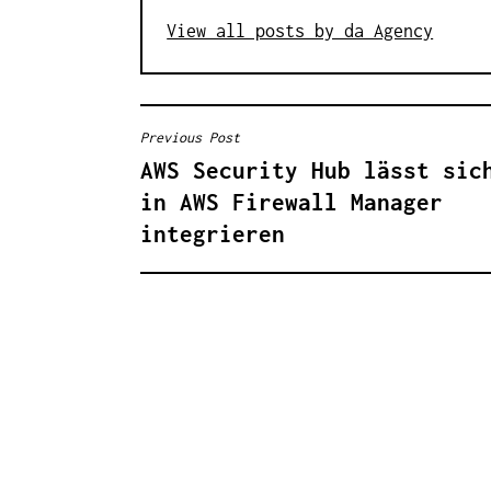
View all posts by da Agency
Previous Post
B
AWS Security Hub lässt sic
E
in AWS Firewall Manager
I
integrieren
T
R
A
G
S
N