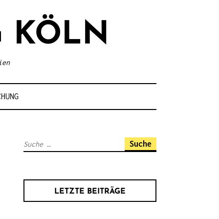
 KÖLN
ien
CHUNG
S
u
c
h
LETZTE BEITRÄGE
e
n