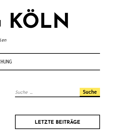
 KÖLN
ien
CHUNG
S
u
c
h
LETZTE BEITRÄGE
e
n