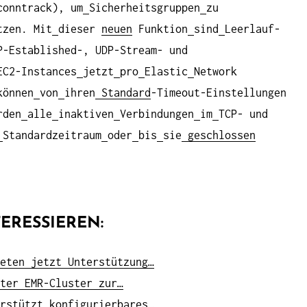
conntrack), um
Sicherheitsgruppen
zu
zen. Mit
dieser
neuen
Funktion
sind
Leerlauf-
P-Established-, UDP-Stream- und
EC2-Instances
jetzt
pro
Elastic
Network
können
von
ihren
Standard
-Timeout-Einstellungen
rden
alle
inaktiven
Verbindungen
im
TCP- und
Standardzeitraum
oder
bis
sie
geschlossen
ERESSIEREN:
eten jetzt Unterstützung…
ter EMR-Cluster zur…
rstützt konfigurierbares…