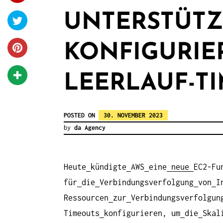
UNTERSTÜTZ
KONFIGURIE
LEERLAUF-T
POSTED ON
30. NOVEMBER 2023
by
da Agency
Heute
kündigte
AWS
eine
neue
EC2-Fu
für
die
Verbindungsverfolgung
von
I
Ressourcen
zur
Verbindungsverfolgun
Timeouts
konfigurieren, um
die
Skal