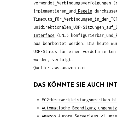
verwendet
Verbindungsverfolgungen (
implementieren
und
Regeln
durchzuset
Timeouts
für
Verbindungen
in
den
TC
unidirektionalen
UDP-Sitzungen
auf
Interface
(ENI) konfigurierbar
und
aus
bearbeitet
werden. Bis
heute
wu
UDP-Status
für
einen
vordefinierten
wurden, verfolgt.
Quelle: aws.amazon.com
DAS KÖNNTE SIE AUCH INT
EC2-Netzwerkleistungsmetriken bi
Automatische Beendigung ungenutz
Amazon Aurora Serverless v1 unte