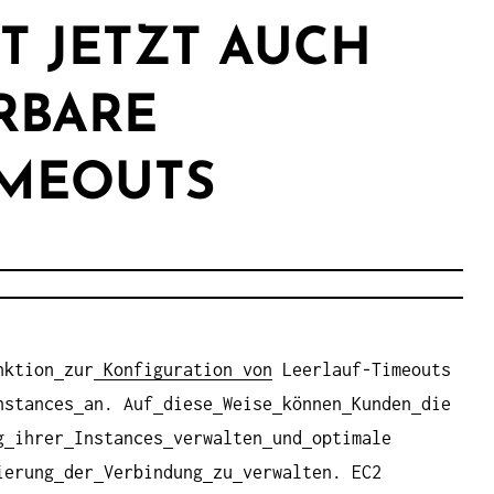
T JETZT AUCH
RBARE
IMEOUTS
nktion
zur
Konfiguration von
Leerlauf-Timeouts
nstances
an. Auf
diese
Weise
können
Kunden
die
g
ihrer
Instances
verwalten
und
optimale
ierung
der
Verbindung
zu
verwalten. EC2