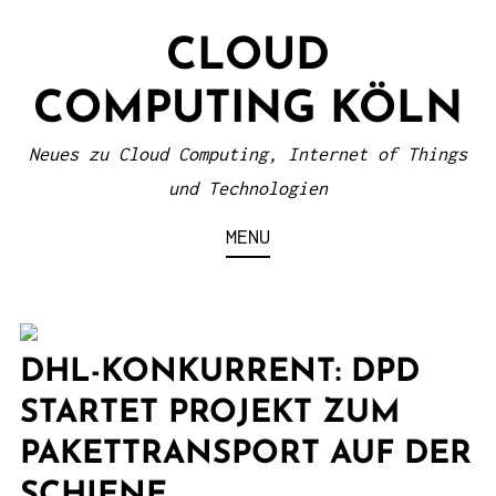
S
CLOUD
k
i
COMPUTING KÖLN
p
t
Neues zu Cloud Computing, Internet of Things
o
und Technologien
c
MENU
o
n
t
e
DHL-KONKURRENT: DPD
n
STARTET PROJEKT ZUM
t
PAKETTRANSPORT AUF DER
SCHIENE