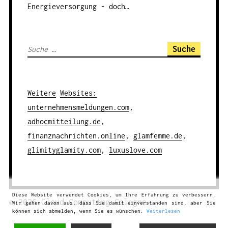
Energieversorgung - doch…
S
u
c
h
Weitere
Websites
:
e
unternehmensmeldungen.com
,
n
adhocmitteilung.de
,
a
finanznachrichten.online
,
glamfemme.de
,
c
glimityglamity.com
,
luxuslove.com
h
:
Diese Website verwendet Cookies, um Ihre Erfahrung zu verbessern.
© 2026
Cloud Computing
Cologne
Wir gehen davon aus, dass Sie damit einverstanden sind, aber Sie
können sich abmelden, wenn Sie es wünschen.
Weiterlesen