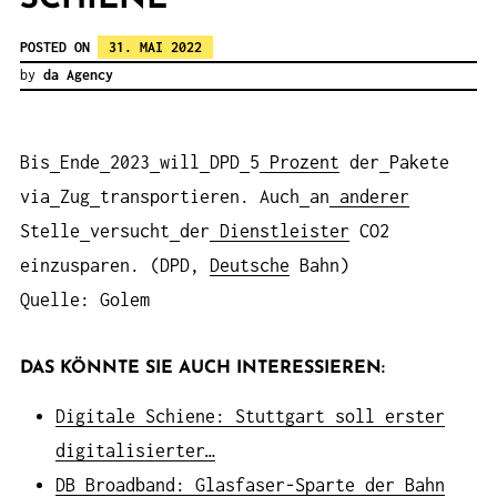
POSTED ON
31. MAI 2022
by
da Agency
Bis
Ende
2023
will
DPD
5
Prozent
der
Pakete
via
Zug
transportieren. Auch
an
anderer
Stelle
versucht
der
Dienstleister
CO2
einzusparen. (DPD,
Deutsche
Bahn)
Quelle: Golem
DAS KÖNNTE SIE AUCH INTERESSIEREN:
Digitale Schiene: Stuttgart soll erster
digitalisierter…
DB Broadband: Glasfaser-Sparte der Bahn