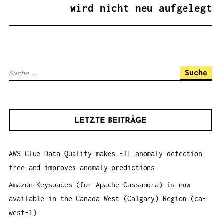
A
wird nicht neu aufgelegt
G
S
N
A
S
V
u
I
c
G
h
A
LETZTE BEITRÄGE
e
T
n
I
AWS Glue Data Quality makes ETL anomaly detection
a
O
free and improves anomaly predictions
c
N
h
Amazon Keyspaces (for Apache Cassandra) is now
:
available in the Canada West (Calgary) Region (ca-
west-1)