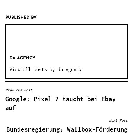
PUBLISHED BY
DA AGENCY
View all posts by da Agency
Previous Post
B
Google: Pixel 7 taucht bei Ebay
E
auf
I
T
Next Post
R
Bundesregierung: Wallbox-Förderung