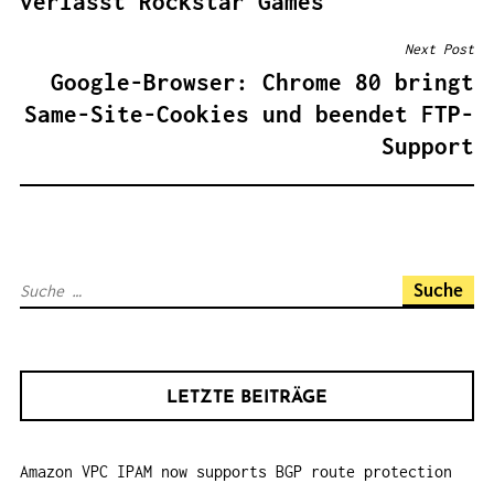
verlässt Rockstar Games
I
T
Next Post
R
Google-Browser: Chrome 80 bringt
A
Same-Site-Cookies und beendet FTP-
G
Support
S
N
A
V
S
I
u
G
c
A
h
T
LETZTE BEITRÄGE
e
I
n
O
Amazon VPC IPAM now supports BGP route protection
a
N