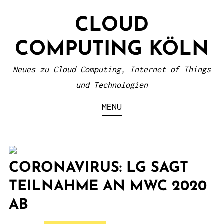
S
CLOUD
k
i
COMPUTING KÖLN
p
t
Neues zu Cloud Computing, Internet of Things
o
und Technologien
c
MENU
o
n
t
e
CORONAVIRUS: LG SAGT
n
TEILNAHME AN MWC 2020
t
AB