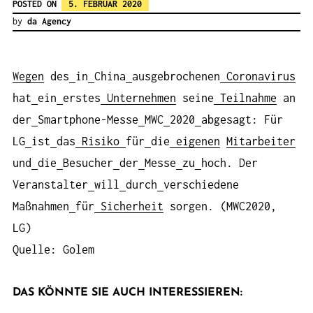
POSTED ON
5. FEBRUAR 2020
by
da Agency
Wegen
des
in
China
ausgebrochenen
Coronavirus
hat
ein
erstes
Unternehmen
seine
Teilnahme
an
der
Smartphone-Messe
MWC
2020
abgesagt: Für
LG
ist
das
Risiko
für
die
eigenen
Mitarbeiter
und
die
Besucher
der
Messe
zu
hoch. Der
Veranstalter
will
durch
verschiedene
Maßnahmen
für
Sicherheit
sorgen. (MWC2020,
LG)
Quelle: Golem
DAS KÖNNTE SIE AUCH INTERESSIEREN: