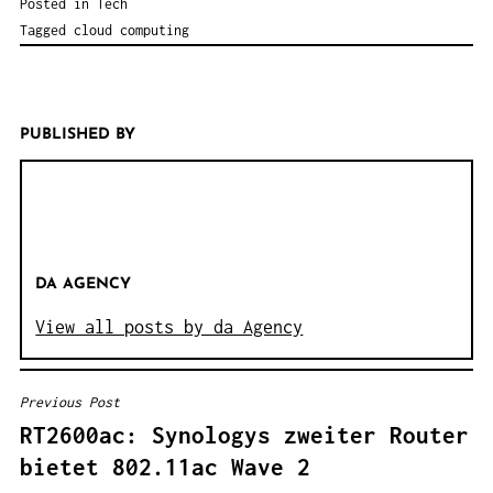
Posted in
Tech
Tagged
cloud computing
PUBLISHED BY
DA AGENCY
View all posts by da Agency
Previous Post
B
RT2600ac: Synologys zweiter Router
E
bietet 802.11ac Wave 2
I