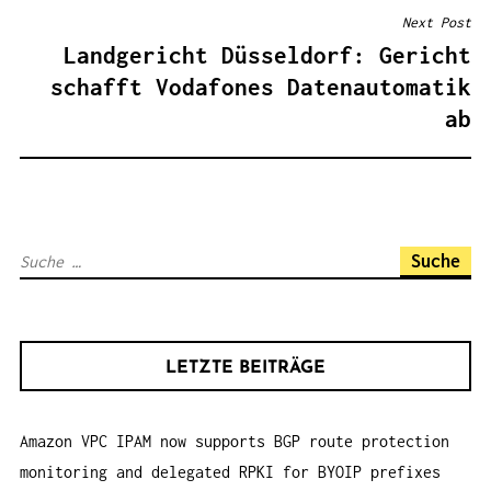
T
Next Post
R
Landgericht Düsseldorf: Gericht
A
schafft Vodafones Datenautomatik
G
ab
S
N
A
V
S
I
u
G
c
A
h
T
LETZTE BEITRÄGE
e
I
n
O
Amazon VPC IPAM now supports BGP route protection
a
N
monitoring and delegated RPKI for BYOIP prefixes
c