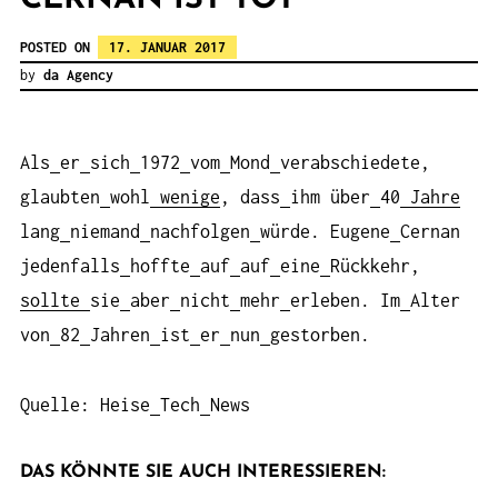
POSTED ON
17. JANUAR 2017
by
da Agency
Als
er
sich
1972
vom
Mond
verabschiedete,
glaubten
wohl
wenige
, dass
ihm über
40
Jahre
lang
niemand
nachfolgen
würde. Eugene
Cernan
jedenfalls
hoffte
auf
auf
eine
Rückkehr,
sollte
sie
aber
nicht
mehr
erleben. Im
Alter
von
82
Jahren
ist
er
nun
gestorben.
Quelle: Heise
Tech
News
DAS KÖNNTE SIE AUCH INTERESSIEREN: