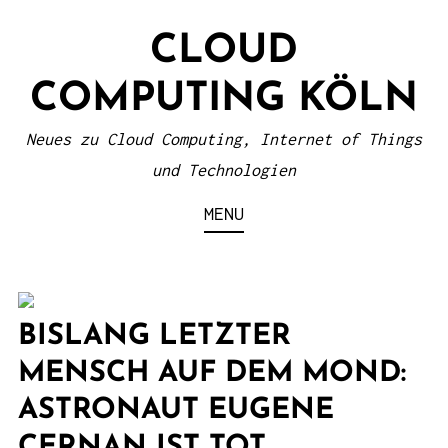
S
CLOUD
k
i
COMPUTING KÖLN
p
t
Neues zu Cloud Computing, Internet of Things
o
und Technologien
c
MENU
o
n
t
e
BISLANG LETZTER
n
MENSCH AUF DEM MOND:
t
ASTRONAUT EUGENE
CERNAN IST TOT