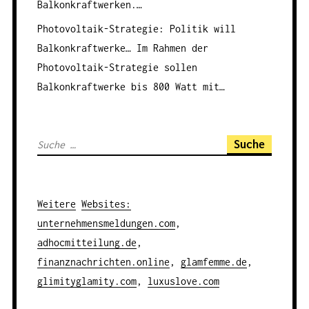
Balkonkraftwerken.…
Photovoltaik-Strategie: Politik will
Balkonkraftwerke…
Im Rahmen der
Photovoltaik-Strategie sollen
Balkonkraftwerke bis 800 Watt mit…
S
u
c
h
Weitere
Websites
:
e
unternehmensmeldungen.com
,
n
adhocmitteilung.de
,
a
finanznachrichten.online
,
glamfemme.de
,
c
glimityglamity.com
,
luxuslove.com
h