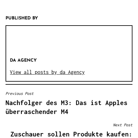
PUBLISHED BY
DA AGENCY
View all posts by da Agency
Previous Post
B
Nachfolger des M3: Das ist Apples
E
überraschender M4
I
T
Next Post
R
Zuschauer sollen Produkte kaufen: