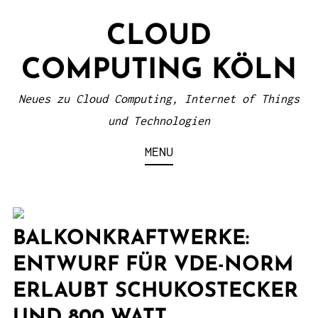
S
CLOUD
k
i
COMPUTING KÖLN
p
t
Neues zu Cloud Computing, Internet of Things
o
und Technologien
c
MENU
o
n
t
e
BALKONKRAFTWERKE:
n
ENTWURF FÜR VDE-NORM
t
ERLAUBT SCHUKOSTECKER
UND 800 WATT