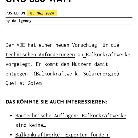
POSTED ON
8. MAI 2024
by
da Agency
Der
VDE
hat
einen
neuen
Vorschlag
für
die
technischen
Anforderungen
an
Balkonkraftwerke
vorgelegt. Er
kommt
den
Nutzern
damit
entgegen. (Balkonkraftwerk, Solarenergie)
Quelle: Golem
DAS KÖNNTE SIE AUCH INTERESSIEREN:
Bautechnische Auflagen: Balkonkraftwerke
sind keine…
Balkonkraftwerke: Experten fordern