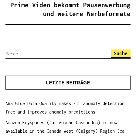
A
Prime Video bekommt Pausenwerbung
G
und weitere Werbeformate
S
N
A
V
S
I
u
G
c
A
h
T
LETZTE BEITRÄGE
e
I
n
O
AWS Glue Data Quality makes ETL anomaly detection
a
N
free and improves anomaly predictions
c
h
Amazon Keyspaces (for Apache Cassandra) is now
:
available in the Canada West (Calgary) Region (ca-