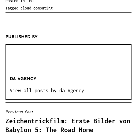
Posted in
Tech
Tagged
cloud computing
PUBLISHED BY
DA AGENCY
View all posts by da Agency
Previous Post
B
Zeichentrickfilm: Erste Bilder von
E
Babylon 5: The Road Home
I