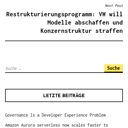
T
Next Post
R
Restrukturierungsprogramm: VW will
A
Modelle abschaffen und
G
Konzernstruktur straffen
S
N
A
V
S
I
u
G
c
A
h
T
LETZTE BEITRÄGE
e
I
n
O
Governance Is a Developer Experience Problem
a
N
c
Amazon Aurora serverless now scales faster to