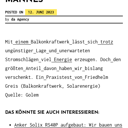
POSTED ON
12. JUNI 2023
by
da Agency
Mit
einem
Balkonkraftwerk
lässt
sich
trotz
ungünstiger
Lage
und
unerwarteten
Stromschlägen
viel
Energie
erzeugen. Doch
den
größten
Anteil
davon
haben
wir
bislang
verschenkt. Ein
Praxistest
von
Friedhelm
Greis (Balkonkraftwerk, Solarenergie)
Quelle: Golem
DAS KÖNNTE SIE AUCH INTERESSIEREN:
Anker Solix RS40P aufgebaut: Wir bauen uns