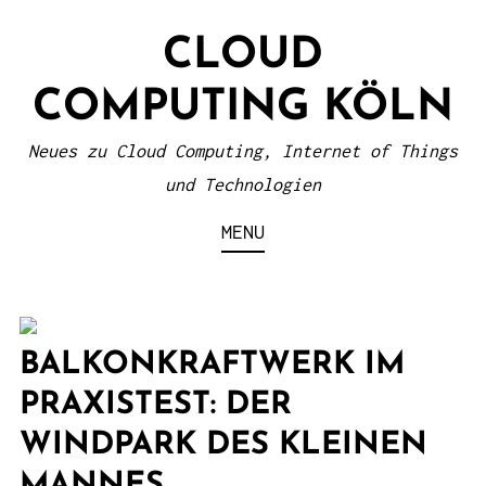
S
CLOUD
k
i
COMPUTING KÖLN
p
t
Neues zu Cloud Computing, Internet of Things
o
und Technologien
c
MENU
o
n
t
e
BALKONKRAFTWERK IM
n
PRAXISTEST: DER
t
WINDPARK DES KLEINEN
MANNES