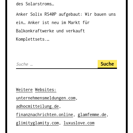
des Solarstroms…
Anker Solix RS40P aufgebaut: Wir bauen uns
ein…
Anker ist neu im Markt für
Balkonkraftwerke und verkauft
Komplettsets.…
S
u
c
h
Weitere
Websites
:
e
unternehmensmeldungen.com
,
n
adhocmitteilung.de
,
a
finanznachrichten.online
,
glamfemme.de
,
c
glimityglamity.com
,
luxuslove.com
h