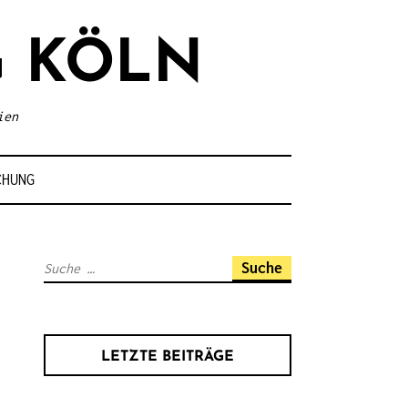
 KÖLN
ien
CHUNG
S
u
c
h
LETZTE BEITRÄGE
e
n