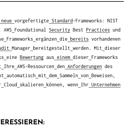
neue
vorgefertigte
Standard
-Frameworks: NIST
, AWS
Foundational
Security
Best
Practices
und
se
Frameworks
ergänzen
die
bereits
vorhandenen
udit
Manager
bereitgestellt
werden. Mit
dieser
ks
eine
Bewertung
aus
einem
dieser
Frameworks
t
Ihre
AWS-Ressourcen
den
Anforderungen
des
nt
automatisch
mit
dem
Sammeln
von
Beweisen,
r
Cloud
skalieren
können, wenn
Ihr
Unternehmen
ERESSIEREN: