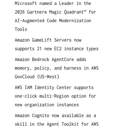
Microsoft named a Leader in the
a
2026 Gartner® Magic Quadrant™ for
c
AI-Augmented Code Modernization
h
Tools
:
Amazon GameLift Servers now
supports 21 new EC2 instance types
Amazon Bedrock AgentCore adds
memory, policy, and harness in AWS
GovCloud (US-West)
AWS IAM Identity Center supports
one-click multi-Region option for
new organization instances
Amazon Cognito now available as a
skill in the Agent Toolkit for AWS