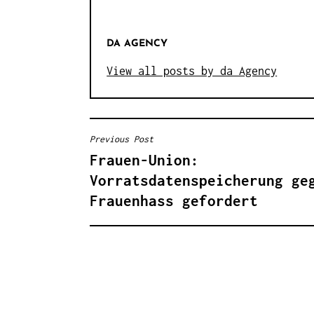
DA AGENCY
View all posts by da Agency
Previous Post
B
Frauen-Union:
E
Vorratsdatenspeicherung ge
I
Frauenhass gefordert
T
R
A
G