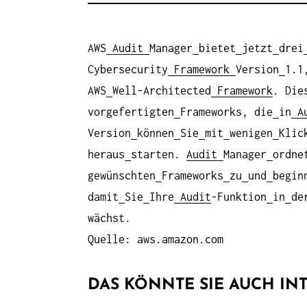
AWS
Audit
Manager
bietet
jetzt
drei
Cybersecurity
Framework
Version
1.1
AWS
Well-Architected
Framework
. Die
vorgefertigten
Frameworks, die
in
A
Version
können
Sie
mit
wenigen
Klic
heraus
starten.
Audit
Manager
ordne
gewünschten
Frameworks
zu
und
begin
damit
Sie
Ihre
Audit
-Funktion
in
de
wächst.
Quelle: aws.amazon.com
DAS KÖNNTE SIE AUCH INT