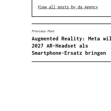
View all posts by da Agency
Previous Post
B
Augmented Reality: Meta wi
E
2027 AR-Headset als
I
Smartphone-Ersatz bringen
T
R
A
G
S
N