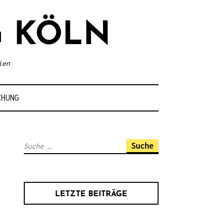
 KÖLN
ien
CHUNG
S
u
c
h
LETZTE BEITRÄGE
e
n