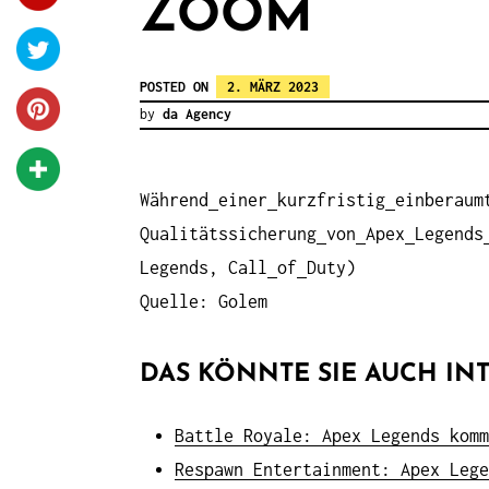
ZOOM
POSTED ON
2. MÄRZ 2023
by
da Agency
Während
einer
kurzfristig
einberaum
Qualitätssicherung
von
Apex
Legends
Legends, Call
of
Duty)
Quelle: Golem
DAS KÖNNTE SIE AUCH INT
Battle Royale: Apex Legends komm
Respawn Entertainment: Apex Lege