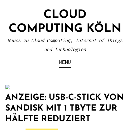
S
CLOUD
k
i
COMPUTING KÖLN
p
t
Neues zu Cloud Computing, Internet of Things
o
und Technologien
c
MENU
o
n
t
e
ANZEIGE: USB-C-STICK VON
n
SANDISK MIT 1 TBYTE ZUR
t
HÄLFTE REDUZIERT