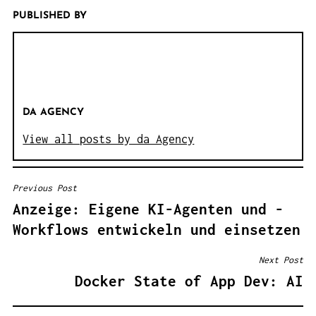
PUBLISHED BY
DA AGENCY
View all posts by da Agency
Previous Post
B
Anzeige: Eigene KI-Agenten und -
E
Workflows entwickeln und einsetzen
I
T
Next Post
R
Docker State of App Dev: AI
A
G