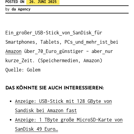
POSTED ON
26. JUNI 2025
by
da Agency
Ein
großer
USB-Stick
von
SanDisk
für
Smartphones, Tablets, PCs
und
mehr
ist
bei
Amazon
über
70
Euro
günstiger – aber
nur
kurze
Zeit. (Speichermedien, Amazon)
Quelle: Golem
DAS KÖNNTE SIE AUCH INTERESSIEREN:
Anzeige: USB-Stick mit 128 GByte von
Sandisk bei Amazon fast
Anzeige: 1 TByte große MicroSD-Karte von
SanDisk 49 Euro…