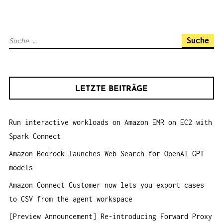
S
N
S
A
u
V
c
I
h
G
LETZTE BEITRÄGE
e
A
n
T
Run interactive workloads on Amazon EMR on EC2 with
a
I
Spark Connect
c
O
h
Amazon Bedrock launches Web Search for OpenAI GPT
N
:
models
Amazon Connect Customer now lets you export cases
to CSV from the agent workspace
[Preview Announcement] Re-introducing Forward Proxy