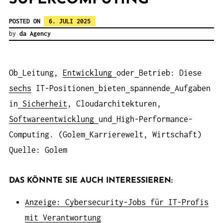
POSTED ON
6. JULI 2025
by
da Agency
Ob
Leitung,
Entwicklung
oder
Betrieb: Diese
sechs
IT-Positionen
bieten
spannende
Aufgaben
in
Sicherheit
, Cloudarchitekturen,
Softwareentwicklung
und
High-Performance-
Computing. (Golem
Karrierewelt, Wirtschaft)
Quelle: Golem
DAS KÖNNTE SIE AUCH INTERESSIEREN:
Anzeige: Cybersecurity-Jobs für IT-Profis
mit Verantwortung