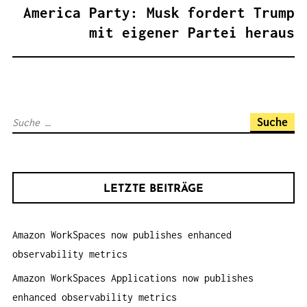
R
America Party: Musk fordert Trump
A
mit eigener Partei heraus
G
S
N
A
S
V
u
I
c
G
h
A
LETZTE BEITRÄGE
e
T
n
I
Amazon WorkSpaces now publishes enhanced
a
O
observability metrics
c
N
h
Amazon WorkSpaces Applications now publishes
:
enhanced observability metrics