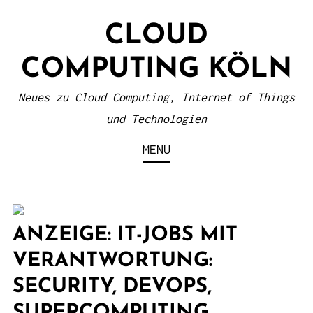
S
CLOUD
k
i
COMPUTING KÖLN
p
t
Neues zu Cloud Computing, Internet of Things
o
und Technologien
c
MENU
o
n
t
e
ANZEIGE: IT-JOBS MIT
n
VERANTWORTUNG:
t
SECURITY, DEVOPS,
SUPERCOMPUTING