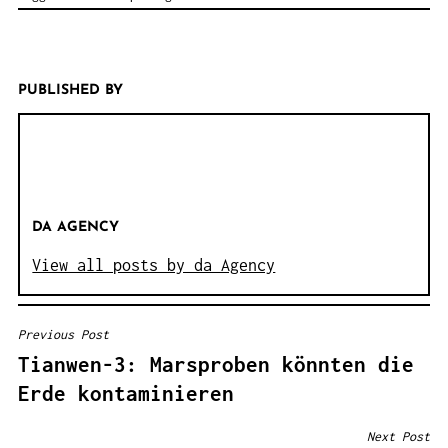
PUBLISHED BY
DA AGENCY
View all posts by da Agency
Previous Post
B
Tianwen-3: Marsproben könnten die
E
Erde kontaminieren
I
T
Next Post