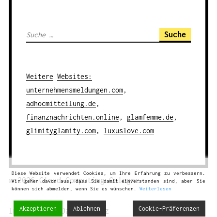
S
u
c
h
Weitere
Websites
:
e
unternehmensmeldungen.com
,
n
adhocmitteilung.de
,
a
finanznachrichten.online
,
glamfemme.de
,
c
glimityglamity.com
,
luxuslove.com
h
:
Diese Website verwendet Cookies, um Ihre Erfahrung zu verbessern.
© 2026
Cloud Computing
Cologne
Wir gehen davon aus, dass Sie damit einverstanden sind, aber Sie
können sich abmelden, wenn Sie es wünschen.
Weiterlesen
Akzeptieren
Ablehnen
Cookie-Präferenzen
Impressum
|
Datenschutz