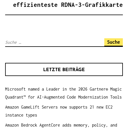
A
effizienteste RDNA-3-Grafikkarte
G
S
N
A
S
V
u
I
c
G
h
A
LETZTE BEITRÄGE
e
T
n
I
Microsoft named a Leader in the 2026 Gartner® Magic
a
O
Quadrant™ for AI-Augmented Code Modernization Tools
c
N
h
Amazon GameLift Servers now supports 21 new EC2
:
instance types
Amazon Bedrock AgentCore adds memory, policy, and