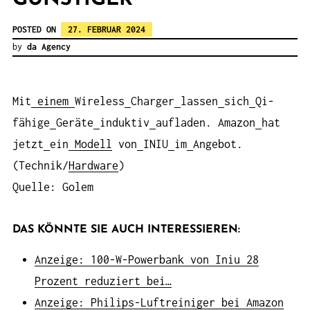
POSTED ON
27. FEBRUAR 2024
by
da Agency
Mit
einem
Wireless
Charger
lassen
sich
Qi-
fähige
Geräte
induktiv
aufladen. Amazon
hat
jetzt
ein
Modell
von
INIU
im
Angebot.
(Technik/
Hardware
)
Quelle: Golem
DAS KÖNNTE SIE AUCH INTERESSIEREN:
Anzeige: 100-W-Powerbank von Iniu 28
Prozent reduziert bei…
Anzeige: Philips-Luftreiniger bei Amazon