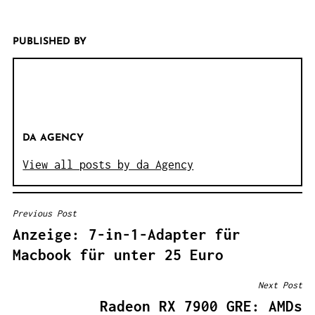
PUBLISHED BY
DA AGENCY
View all posts by da Agency
Previous Post
B
Anzeige: 7-in-1-Adapter für
E
Macbook für unter 25 Euro
I
T
Next Post
R
Radeon RX 7900 GRE: AMDs