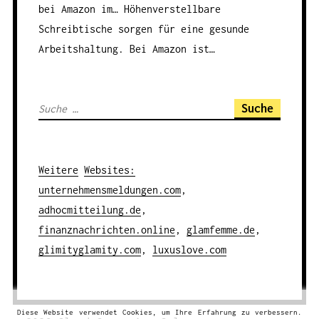
bei Amazon im…
Höhenverstellbare
Schreibtische sorgen für eine gesunde
Arbeitshaltung. Bei Amazon ist…
S
u
c
h
Weitere
Websites
:
e
unternehmensmeldungen.com
,
n
adhocmitteilung.de
,
a
finanznachrichten.online
,
glamfemme.de
,
c
glimityglamity.com
,
luxuslove.com
h
:
Diese Website verwendet Cookies, um Ihre Erfahrung zu verbessern.