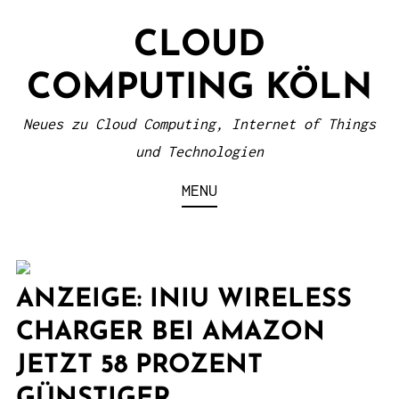
S
CLOUD
k
i
COMPUTING KÖLN
p
t
Neues zu Cloud Computing, Internet of Things
o
und Technologien
c
MENU
o
n
t
e
ANZEIGE: INIU WIRELESS
n
CHARGER BEI AMAZON
t
JETZT 58 PROZENT
GÜNSTIGER