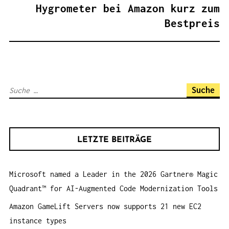
A
Hygrometer bei Amazon kurz zum
G
Bestpreis
S
N
A
V
S
I
u
G
c
A
h
T
LETZTE BEITRÄGE
e
I
n
O
Microsoft named a Leader in the 2026 Gartner® Magic
a
N
Quadrant™ for AI-Augmented Code Modernization Tools
c
h
Amazon GameLift Servers now supports 21 new EC2
:
instance types