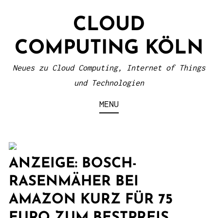
S
CLOUD
k
i
COMPUTING KÖLN
p
t
Neues zu Cloud Computing, Internet of Things
o
und Technologien
c
MENU
o
n
t
e
ANZEIGE: BOSCH-
n
RASENMÄHER BEI
t
AMAZON KURZ FÜR 75
EURO ZUM BESTPREIS