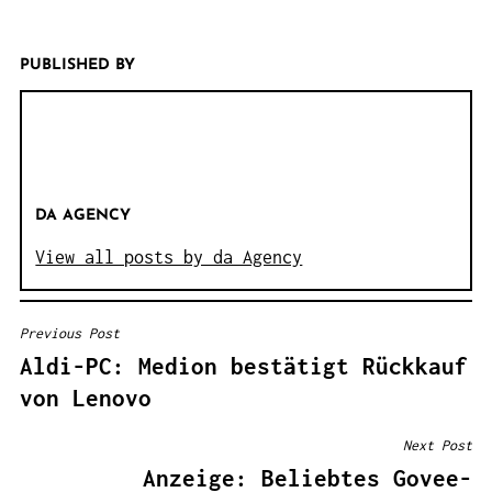
PUBLISHED BY
DA AGENCY
View all posts by da Agency
Previous Post
B
Aldi-PC: Medion bestätigt Rückkauf
E
von Lenovo
I
T
Next Post
R
Anzeige: Beliebtes Govee-