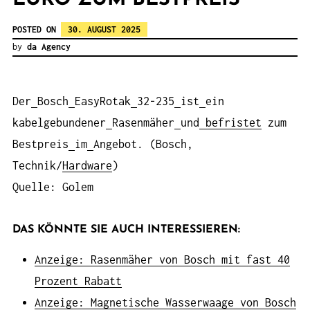
POSTED ON
30. AUGUST 2025
by
da Agency
Der
Bosch
EasyRotak
32-235
ist
ein
kabelgebundener
Rasenmäher
und
befristet
zum
Bestpreis
im
Angebot. (Bosch,
Technik/
Hardware
)
Quelle: Golem
DAS KÖNNTE SIE AUCH INTERESSIEREN:
Anzeige: Rasenmäher von Bosch mit fast 40
Prozent Rabatt
Anzeige: Magnetische Wasserwaage von Bosch