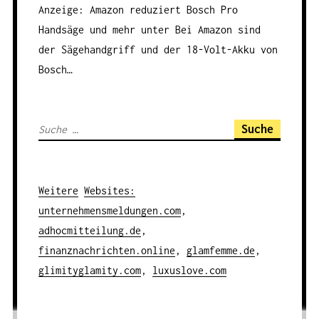
Anzeige: Amazon reduziert Bosch Pro
Handsäge und mehr unter
Bei Amazon sind
der Sägehandgriff und der 18-Volt-Akku von
Bosch…
S
u
c
h
Weitere
Websites
:
e
unternehmensmeldungen.com
,
n
adhocmitteilung.de
,
a
finanznachrichten.online
,
glamfemme.de
,
c
glimityglamity.com
,
luxuslove.com
h
: