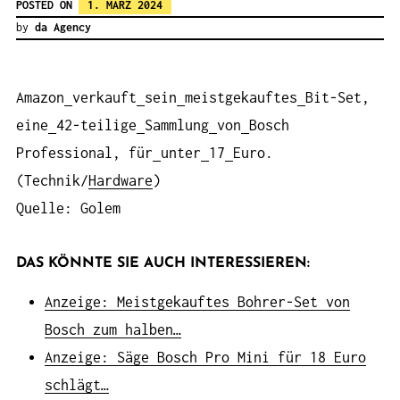
POSTED ON
1. MÄRZ 2024
by
da Agency
Amazon
verkauft
sein
meistgekauftes
Bit-Set,
eine
42-teilige
Sammlung
von
Bosch
Professional, für
unter
17
Euro.
(Technik/
Hardware
)
Quelle: Golem
DAS KÖNNTE SIE AUCH INTERESSIEREN:
Anzeige: Meistgekauftes Bohrer-Set von
Bosch zum halben…
Anzeige: Säge Bosch Pro Mini für 18 Euro
schlägt…