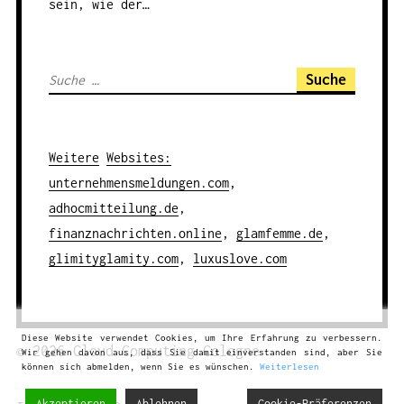
sein, wie der…
S
u
c
h
Weitere
Websites
:
e
unternehmensmeldungen.com
,
n
adhocmitteilung.de
,
a
finanznachrichten.online
,
glamfemme.de
,
c
glimityglamity.com
,
luxuslove.com
h
:
Diese Website verwendet Cookies, um Ihre Erfahrung zu verbessern.
© 2026
Cloud Computing
Cologne
Wir gehen davon aus, dass Sie damit einverstanden sind, aber Sie
können sich abmelden, wenn Sie es wünschen.
Weiterlesen
Akzeptieren
Ablehnen
Cookie-Präferenzen