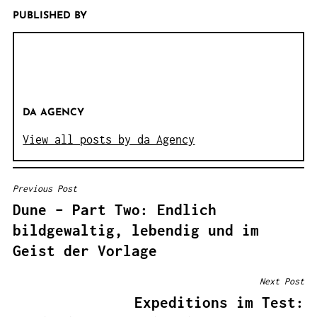
PUBLISHED BY
DA AGENCY
View all posts by da Agency
Previous Post
B
Dune – Part Two: Endlich
E
bildgewaltig, lebendig und im
I
Geist der Vorlage
T
R
Next Post
A
Expeditions im Test:
G