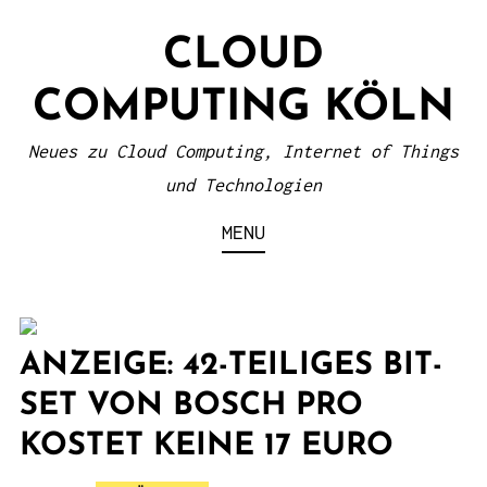
S
CLOUD
k
i
COMPUTING KÖLN
p
t
Neues zu Cloud Computing, Internet of Things
o
und Technologien
c
MENU
o
n
t
e
ANZEIGE: 42-TEILIGES BIT-
n
SET VON BOSCH PRO
t
KOSTET KEINE 17 EURO