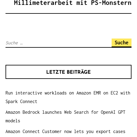
Millimeterarbeit mit PS-Monstern
S
N
A
V
S
I
u
G
c
A
h
T
LETZTE BEITRÄGE
e
I
n
O
Run interactive workloads on Amazon EMR on EC2 with
a
N
Spark Connect
c
h
Amazon Bedrock launches Web Search for OpenAI GPT
:
models
Amazon Connect Customer now lets you export cases