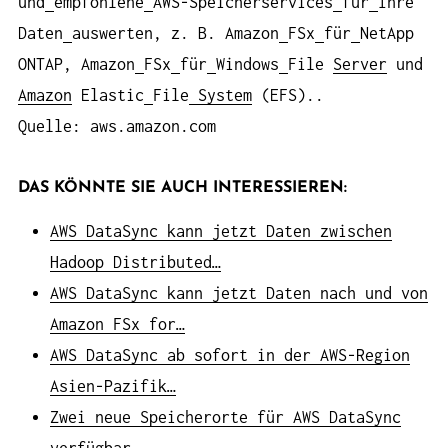
und
empfohlene
AWS-Speicherservices
für
Ihre
Daten
auswerten, z. B. Amazon
FSx
für
NetApp
ONTAP, Amazon
FSx
für
Windows
File
Server
und
Amazon
Elastic
File
System
(EFS)..
Quelle: aws.amazon.com
DAS KÖNNTE SIE AUCH INTERESSIEREN:
AWS DataSync kann jetzt Daten zwischen
Hadoop Distributed…
AWS DataSync kann jetzt Daten nach und von
Amazon FSx for…
AWS DataSync ab sofort in der AWS-Region
Asien-Pazifik…
Zwei neue Speicherorte für AWS DataSync
verfügbar