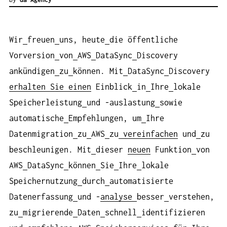
Wir
freuen
uns, heute
die öffentliche
Vorversion
von
AWS
DataSync
Discovery
ankündigen
zu
können. Mit
DataSync
Discovery
erhalten Sie einen
Einblick
in
Ihre
lokale
Speicherleistung
und -auslastung
sowie
automatische
Empfehlungen, um
Ihre
Datenmigration
zu
AWS
zu
vereinfachen
und
zu
beschleunigen. Mit
dieser
neuen
Funktion
von
AWS
DataSync
können
Sie
Ihre
lokale
Speichernutzung
durch
automatisierte
Datenerfassung
und -
analyse
besser
verstehen,
zu
migrierende
Daten
schnell
identifizieren