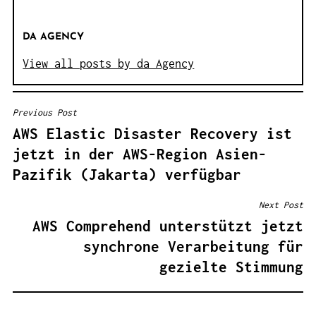
DA AGENCY
View all posts by da Agency
Previous Post
B
AWS Elastic Disaster Recovery ist
E
jetzt in der AWS-Region Asien-
I
Pazifik (Jakarta) verfügbar
T
R
Next Post
A
AWS Comprehend unterstützt jetzt
G
synchrone Verarbeitung für
S
gezielte Stimmung
N
A