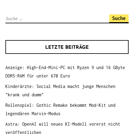
V
I
S
G
u
A
c
T
h
I
LETZTE BEITRÄGE
e
O
n
N
Anzeige: High-End-Mini-PC mit Ryzen 9 und 16 GByte
a
DDR5-RAM für unter 670 Euro
c
h
Kinderärzte: Social Media macht junge Menschen
:
"krank und dumm"
Rollenspiel: Gothic Remake bekommt Mod-Kit und
legendären Marvin-Modus
Astra: OpenAI will neues KI-Modell vorerst nicht
veröffentlichen