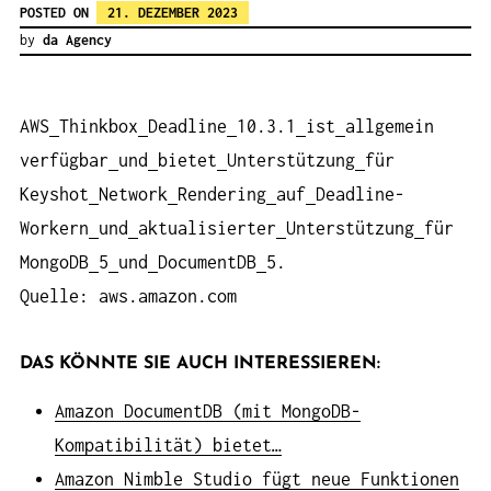
POSTED ON
21. DEZEMBER 2023
by
da Agency
AWS
Thinkbox
Deadline
10.3.1
ist
allgemein
verfügbar
und
bietet
Unterstützung
für
Keyshot
Network
Rendering
auf
Deadline-
Workern
und
aktualisierter
Unterstützung
für
MongoDB
5
und
DocumentDB
5.
Quelle: aws.amazon.com
DAS KÖNNTE SIE AUCH INTERESSIEREN:
Amazon DocumentDB (mit MongoDB-
Kompatibilität) bietet…
Amazon Nimble Studio fügt neue Funktionen