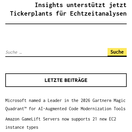
A
Insights unterstützt jetzt
G
Tickerplants für Echtzeitanalysen
S
N
A
V
S
I
u
G
c
A
h
T
LETZTE BEITRÄGE
e
I
n
O
Microsoft named a Leader in the 2026 Gartner® Magic
a
N
Quadrant™ for AI-Augmented Code Modernization Tools
c
h
Amazon GameLift Servers now supports 21 new EC2
:
instance types