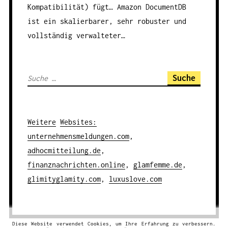
Kompatibilität) fügt…
Amazon DocumentDB
ist ein skalierbarer, sehr robuster und
vollständig verwalteter…
S
u
c
h
Weitere
Websites
:
e
unternehmensmeldungen.com
,
n
adhocmitteilung.de
,
a
finanznachrichten.online
,
glamfemme.de
,
c
glimityglamity.com
,
luxuslove.com
h
:
Diese Website verwendet Cookies, um Ihre Erfahrung zu verbessern.