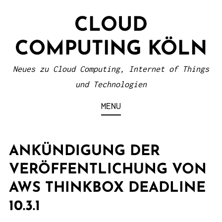
S
CLOUD
k
i
COMPUTING KÖLN
p
t
Neues zu Cloud Computing, Internet of Things
o
und Technologien
c
MENU
o
n
t
ANKÜNDIGUNG DER
e
VERÖFFENTLICHUNG VON
n
AWS THINKBOX DEADLINE
t
10.3.1