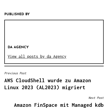
PUBLISHED BY
DA AGENCY
View all posts by da Agency
Previous Post
B
AWS CloudShell wurde zu Amazon
E
Linux 2023 (AL2023) migriert
I
T
Next Post
R
Amazon FinSpace mit Managed kdb