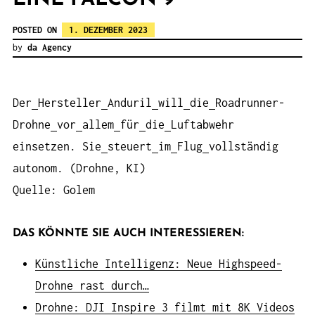
POSTED ON
1. DEZEMBER 2023
by
da Agency
Der
Hersteller
Anduril
will
die
Roadrunner-
Drohne
vor
allem
für
die
Luftabwehr
einsetzen. Sie
steuert
im
Flug
vollständig
autonom. (Drohne, KI)
Quelle: Golem
DAS KÖNNTE SIE AUCH INTERESSIEREN:
Künstliche Intelligenz: Neue Highspeed-
Drohne rast durch…
Drohne: DJI Inspire 3 filmt mit 8K Videos