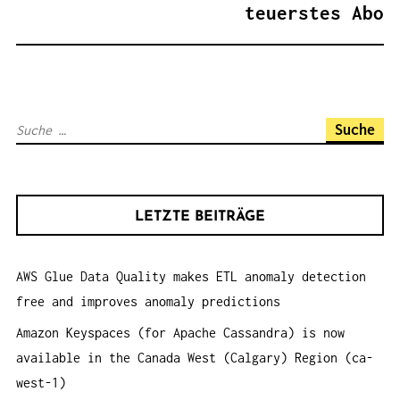
G
teuerstes Abo
S
N
A
V
S
I
u
G
c
A
h
T
LETZTE BEITRÄGE
e
I
n
O
AWS Glue Data Quality makes ETL anomaly detection
a
N
free and improves anomaly predictions
c
h
Amazon Keyspaces (for Apache Cassandra) is now
:
available in the Canada West (Calgary) Region (ca-
west-1)