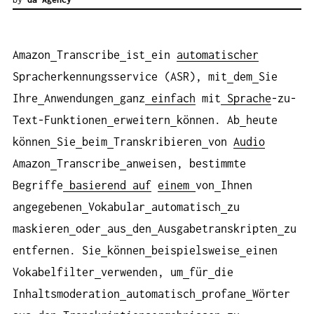
Amazon
Transcribe
ist
ein
automatischer
Spracherkennungsservice (ASR), mit
dem
Sie
Ihre
Anwendungen
ganz
einfach
mit
Sprache
-zu-
Text-Funktionen
erweitern
können. Ab
heute
können
Sie
beim
Transkribieren
von
Audio
Amazon
Transcribe
anweisen, bestimmte
Begriffe
basierend auf
einem
von
Ihnen
angegebenen
Vokabular
automatisch
zu
maskieren
oder
aus
den
Ausgabetranskripten
zu
entfernen. Sie
können
beispielsweise
einen
Vokabelfilter
verwenden, um
für
die
Inhaltsmoderation
automatisch
profane
Wörter