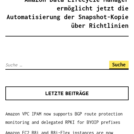
A
ermöglicht jetzt die
G
Automatisierung der Snapshot-Kopie
S
über Richtlinien
N
A
V
I
S
G
u
A
c
T
h
I
LETZTE BEITRÄGE
e
O
n
N
Amazon VPC IPAM now supports BGP route protection
a
monitoring and delegated RPKI for BYOIP prefixes
c
h
Amazon EC2 R8i and R8i-Flex instances are now