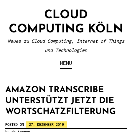
S
CLOUD
k
i
COMPUTING KÖLN
p
t
Neues zu Cloud Computing, Internet of Things
o
und Technologien
c
MENU
o
n
t
AMAZON TRANSCRIBE
e
UNTERSTÜTZT JETZT DIE
n
WORTSCHATZFILTERUNG
t
POSTED ON
27. DEZEMBER 2019
by
da Agency