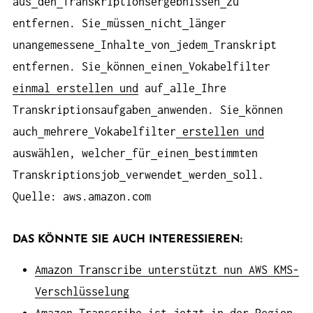
aus
den
Transkriptionsergebnissen
zu
entfernen. Sie
müssen
nicht
länger
unangemessene
Inhalte
von
jedem
Transkript
entfernen. Sie
können
einen
Vokabelfilter
einmal
erstellen und
auf
alle
Ihre
Transkriptionsaufgaben
anwenden. Sie
können
auch
mehrere
Vokabelfilter
erstellen und
auswählen, welcher
für
einen
bestimmten
Transkriptionsjob
verwendet
werden
soll.
Quelle: aws.amazon.com
DAS KÖNNTE SIE AUCH INTERESSIEREN:
Amazon Transcribe unterstützt nun AWS KMS-
Verschlüsselung
Amazon Transcribe ist jetzt in der Region