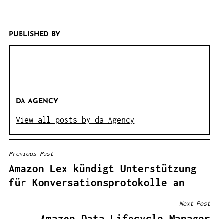
PUBLISHED BY
DA AGENCY
View all posts by da Agency
Previous Post
B
Amazon Lex kündigt Unterstützung
E
für Konversationsprotokolle an
I
T
Next Post
R
Amazon Data Lifecycle Manager