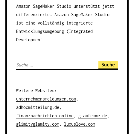
Amazon SageMaker Studio unterstützt jetzt
differenzierte…
Amazon SageMaker Studio
ist eine vollständig integrierte
Entwicklungsumgebung (Integrated
Development…
S
u
c
h
Weitere
Websites
:
e
unternehmensmeldungen.com
,
n
adhocmitteilung.de
,
a
finanznachrichten.online
,
glamfemme.de
,
c
glimityglamity.com
,
luxuslove.com
h