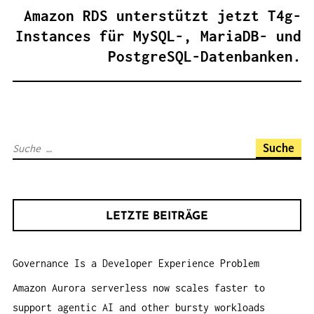
A
Amazon RDS unterstützt jetzt T4g-
G
Instances für MySQL-, MariaDB- und
S
PostgreSQL-Datenbanken.
N
A
V
I
S
G
u
A
c
T
h
I
LETZTE BEITRÄGE
e
O
n
N
Governance Is a Developer Experience Problem
a
c
Amazon Aurora serverless now scales faster to
h
support agentic AI and other bursty workloads