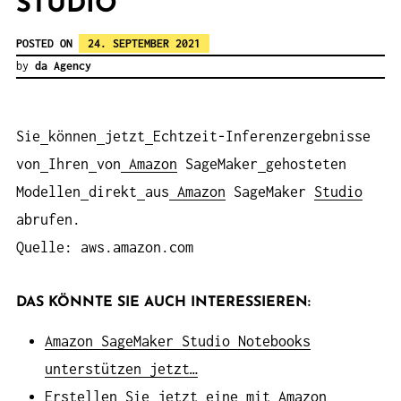
STUDIO
POSTED ON
24. SEPTEMBER 2021
by
da Agency
Sie
können
jetzt
Echtzeit-Inferenzergebnisse
von
Ihren
von
Amazon
SageMaker
gehosteten
Modellen
direkt
aus
Amazon
SageMaker
Studio
abrufen.
Quelle: aws.amazon.com
DAS KÖNNTE SIE AUCH INTERESSIEREN:
Amazon SageMaker Studio Notebooks
unterstützen jetzt…
Erstellen Sie jetzt eine mit Amazon