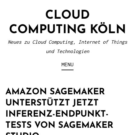
S
CLOUD
k
i
COMPUTING KÖLN
p
t
Neues zu Cloud Computing, Internet of Things
o
und Technologien
c
MENU
o
n
t
AMAZON SAGEMAKER
e
UNTERSTÜTZT JETZT
n
INFERENZ-ENDPUNKT-
t
TESTS VON SAGEMAKER