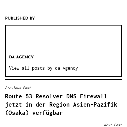
PUBLISHED BY
DA AGENCY
View all posts by da Agency
Previous Post
B
Route 53 Resolver DNS Firewall
E
jetzt in der Region Asien-Pazifik
I
(Osaka) verfügbar
T
R
Next Post