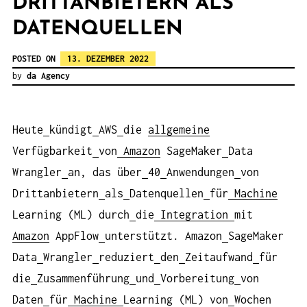
DRITTANBIETERN ALS
DATENQUELLEN
POSTED ON
13. DEZEMBER 2022
by
da Agency
Heute
kündigt
AWS
die
allgemeine
Verfügbarkeit
von
Amazon
SageMaker
Data
Wrangler
an, das über
40
Anwendungen
von
Drittanbietern
als
Datenquellen
für
Machine
Learning (ML) durch
die
Integration
mit
Amazon
AppFlow
unterstützt. Amazon
SageMaker
Data
Wrangler
reduziert
den
Zeitaufwand
für
die
Zusammenführung
und
Vorbereitung
von
Daten
für
Machine
Learning (ML) von
Wochen