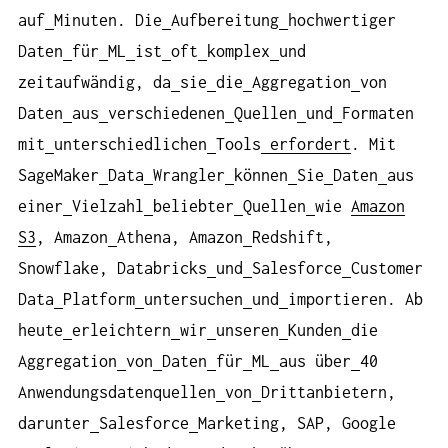
auf
Minuten. Die
Aufbereitung
hochwertiger
Daten
für
ML
ist
oft
komplex
und
zeitaufwändig, da
sie
die
Aggregation
von
Daten
aus
verschiedenen
Quellen
und
Formaten
mit
unterschiedlichen
Tools
erfordert
. Mit
SageMaker
Data
Wrangler
können
Sie
Daten
aus
einer
Vielzahl
beliebter
Quellen
wie
Amazon
S3
, Amazon
Athena, Amazon
Redshift,
Snowflake, Databricks
und
Salesforce
Customer
Data
Platform
untersuchen
und
importieren. Ab
heute
erleichtern
wir
unseren
Kunden
die
Aggregation
von
Daten
für
ML
aus über
40
Anwendungsdatenquellen
von
Drittanbietern,
darunter
Salesforce
Marketing, SAP, Google