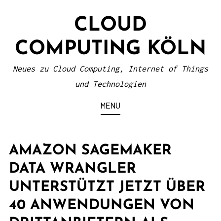
S
CLOUD
k
i
COMPUTING KÖLN
p
t
Neues zu Cloud Computing, Internet of Things
o
und Technologien
c
MENU
o
n
t
AMAZON SAGEMAKER
e
DATA WRANGLER
n
UNTERSTÜTZT JETZT ÜBER
t
40 ANWENDUNGEN VON