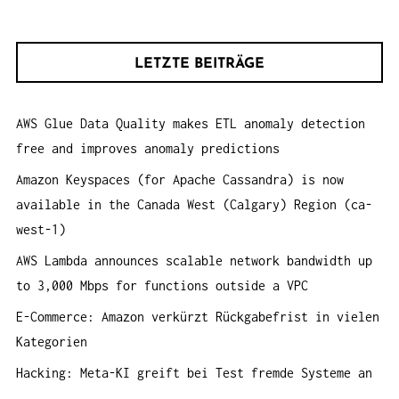
u
G
c
A
h
T
LETZTE BEITRÄGE
e
I
n
O
AWS Glue Data Quality makes ETL anomaly detection
a
N
free and improves anomaly predictions
c
h
Amazon Keyspaces (for Apache Cassandra) is now
:
available in the Canada West (Calgary) Region (ca-
west-1)
AWS Lambda announces scalable network bandwidth up
to 3,000 Mbps for functions outside a VPC
E-Commerce: Amazon verkürzt Rückgabefrist in vielen
Kategorien
Hacking: Meta-KI greift bei Test fremde Systeme an