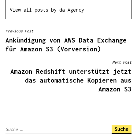
View all posts by da Agency
Previous Post
B
Ankündigung von AWS Data Exchange
E
für Amazon S3 (Vorversion)
I
T
Next Post
R
Amazon Redshift unterstützt jetzt
A
das automatische Kopieren aus
G
Amazon S3
S
N
A
V
S
I