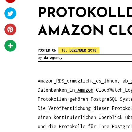
PROTOKOLLD
AMAZON CL
POSTED ON
18. DEZEMBER 2018
by
da Agency
Amazon
RDS
ermöglicht
es
Ihnen, ab
s
Datenbanken
in
Amazon
CloudWatch
Lo
Protokollen
gehören
PostgreSQL-Syst
Die
Veröffentlichung
dieser
Protoko
einen
kontinuierlichen Überblick üb
und
die
Protokolle
für
Ihre
Postgre