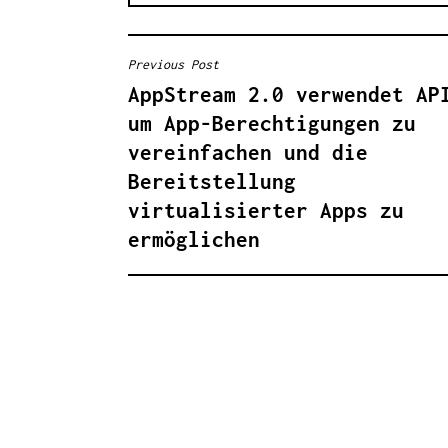
Previous Post
B
AppStream 2.0 verwendet AP
E
um App-Berechtigungen zu
I
vereinfachen und die
Bereitstellung
T
virtualisierter Apps zu
R
ermöglichen
A
G
S
N
A
V