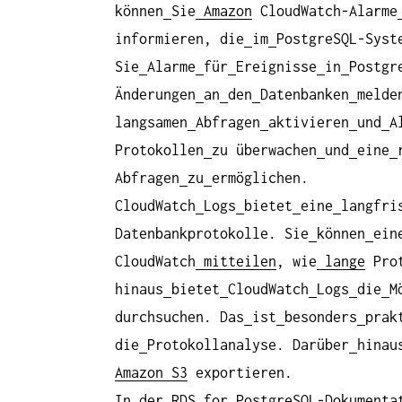
können
Sie
Amazon
CloudWatch-Alarme
informieren, die
im
PostgreSQL-Syst
Sie
Alarme
für
Ereignisse
in
Postgr
Änderungen
an
den
Datenbanken
melde
langsamen
Abfragen
aktivieren
und
A
Protokollen
zu überwachen
und
eine
Abfragen
zu
ermöglichen.
CloudWatch
Logs
bietet
eine
langfri
Datenbankprotokolle. Sie
können
ein
CloudWatch
mitteilen
, wie
lange
Prot
hinaus
bietet
CloudWatch
Logs
die
M
durchsuchen. Das
ist
besonders
prak
die
Protokollanalyse. Darüber
hinau
Amazon S3
exportieren.
In
der
RDS
for
PostgreSQL-Dokumenta