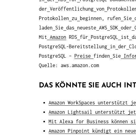
der
Veröffentlichung
von
Protokolle
Protokollen
zu
beginnen, rufen
Sie
laden
Sie
das
neueste
AWS
SDK
oder
Mit
Amazon
RDS
für
PostgreSQL
ist
d
PostgreSQL-Bereitstellung
in
der
Cl
PostgreSQL –
Preise
finden
Sie
Infor
Quelle: aws.amazon.com
DAS KÖNNTE SIE AUCH INT
Amazon WorkSpaces unterstützt je
Amazon Lightsail unterstützt jet
Mit Alexa for Business können si
Amazon Pinpoint kündigt ein neue