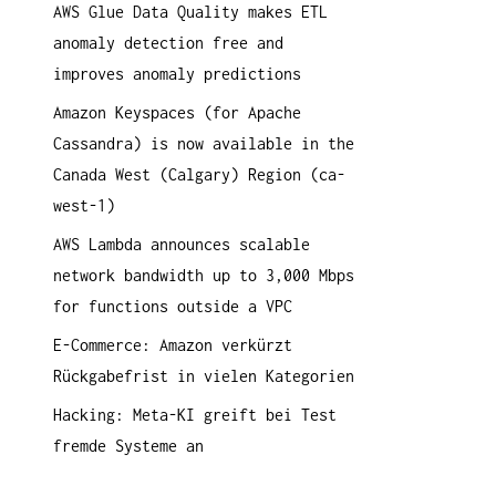
AWS Glue Data Quality makes ETL
a
anomaly detection free and
c
improves anomaly predictions
h
:
Amazon Keyspaces (for Apache
Cassandra) is now available in the
Canada West (Calgary) Region (ca-
west-1)
AWS Lambda announces scalable
network bandwidth up to 3,000 Mbps
for functions outside a VPC
E-Commerce: Amazon verkürzt
Rückgabefrist in vielen Kategorien
Hacking: Meta-KI greift bei Test
fremde Systeme an