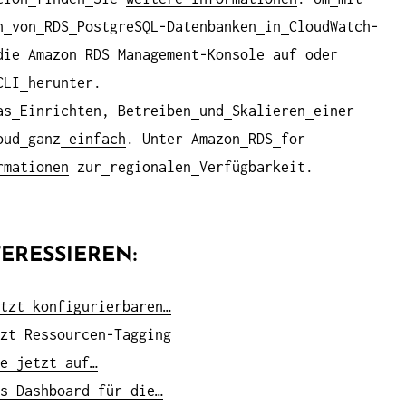
n
von
RDS
PostgreSQL-Datenbanken
in
CloudWatch-
die
Amazon
RDS
Management
-Konsole
auf
oder
CLI
herunter.
as
Einrichten, Betreiben
und
Skalieren
einer
oud
ganz
einfach
. Unter Amazon
RDS
for
mationen
zur
regionalen
Verfügbarkeit.
ERESSIEREN:
tzt konfigurierbaren…
zt Ressourcen-Tagging
e jetzt auf…
s Dashboard für die…