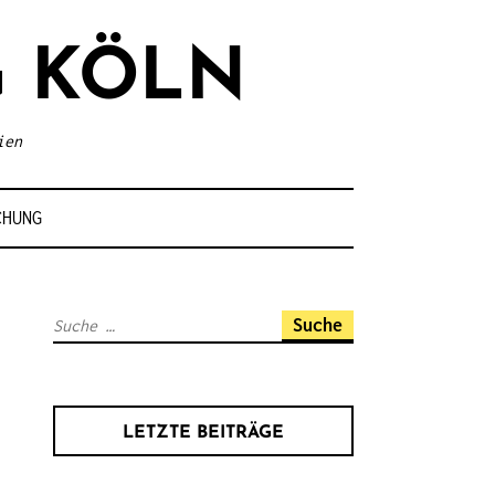
 KÖLN
ien
CHUNG
S
u
c
h
LETZTE BEITRÄGE
e
n