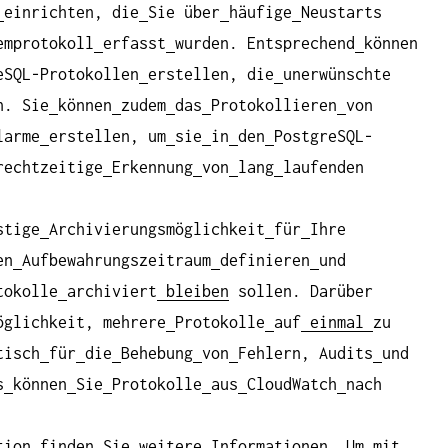
einrichten, die
Sie über
häufige
Neustarts
emprotokoll
erfasst
wurden. Entsprechend
können
eSQL-Protokollen
erstellen, die
unerwünschte
n. Sie
können
zudem
das
Protokollieren
von
larme
erstellen, um
sie
in
den
PostgreSQL-
rechtzeitige
Erkennung
von
lang
laufenden
stige
Archivierungsmöglichkeit
für
Ihre
en
Aufbewahrungszeitraum
definieren
und
okolle
archiviert
bleiben
sollen. Darüber
öglichkeit, mehrere
Protokolle
auf
einmal
zu
tisch
für
die
Behebung
von
Fehlern, Audits
und
s
können
Sie
Protokolle
aus
CloudWatch
nach
tion
finden
Sie
weitere
Informationen
. Um
mit