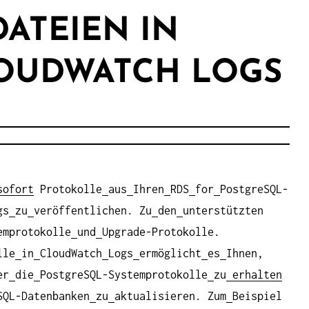
ATEIEN IN
OUDWATCH LOGS
ofort
Protokolle
aus
Ihren
RDS
for
PostgreSQL-
gs
zu
veröffentlichen. Zu
den
unterstützten
emprotokolle
und
Upgrade-Protokolle.
lle
in
CloudWatch
Logs
ermöglicht
es
Ihnen,
er
die
PostgreSQL-Systemprotokolle
zu
erhalten
SQL-Datenbanken
zu
aktualisieren. Zum
Beispiel