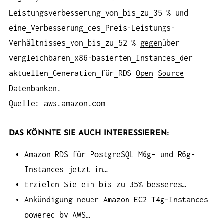
Leistungsverbesserung
von
bis
zu
35 % und
eine
Verbesserung
des
Preis-Leistungs-
Verhältnisses
von
bis
zu
52 %
gegen
über
vergleichbaren
x86-basierten
Instances
der
aktuellen
Generation
für
RDS-
Open
-
Source
-
Datenbanken.
Quelle: aws.amazon.com
DAS KÖNNTE SIE AUCH INTERESSIEREN:
Amazon RDS für PostgreSQL M6g- und R6g-
Instances jetzt in…
Erzielen Sie ein bis zu 35% besseres…
Ankündigung neuer Amazon EC2 T4g-Instances
powered by AWS…