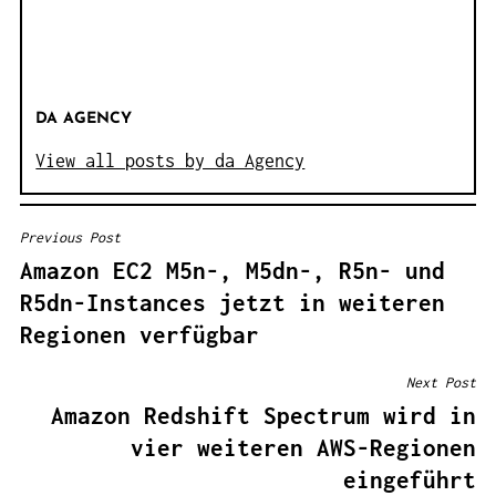
DA AGENCY
View all posts by da Agency
Previous Post
B
Amazon EC2 M5n-, M5dn-, R5n- und
E
R5dn-Instances jetzt in weiteren
I
Regionen verfügbar
T
R
Next Post
A
Amazon Redshift Spectrum wird in
G
vier weiteren AWS-Regionen
S
eingeführt