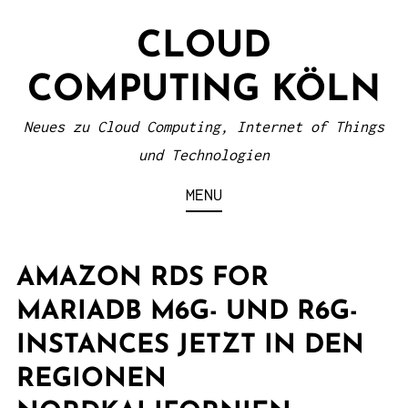
S
CLOUD
k
i
COMPUTING KÖLN
p
t
Neues zu Cloud Computing, Internet of Things
o
und Technologien
c
MENU
o
n
t
AMAZON RDS FOR
e
MARIADB M6G- UND R6G-
n
INSTANCES JETZT IN DEN
t
REGIONEN