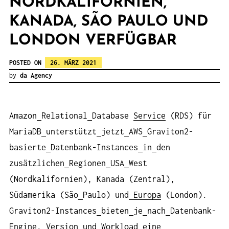
NORDKALIFORNIEN,
KANADA, SÃO PAULO UND
LONDON VERFÜGBAR
POSTED ON
26. MÄRZ 2021
by
da Agency
Amazon
Relational
Database
Service
(RDS) für
MariaDB
unterstützt
jetzt
AWS
Graviton2-
basierte
Datenbank-Instances
in
den
zusätzlichen
Regionen
USA
West
(Nordkalifornien), Kanada (Zentral),
Südamerika (São
Paulo) und
Europa
(London).
Graviton2-Instances
bieten
je
nach
Datenbank-
Engine, Version
und
Workload
eine