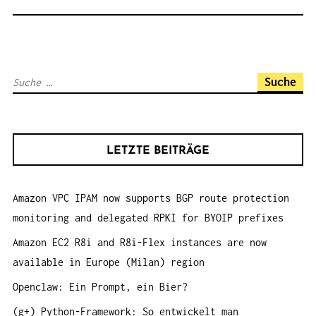
N
A
V
I
S
G
u
A
c
T
h
I
LETZTE BEITRÄGE
e
O
n
N
Amazon VPC IPAM now supports BGP route protection
a
monitoring and delegated RPKI for BYOIP prefixes
c
h
Amazon EC2 R8i and R8i-Flex instances are now
:
available in Europe (Milan) region
Openclaw: Ein Prompt, ein Bier?
(g+) Python-Framework: So entwickelt man