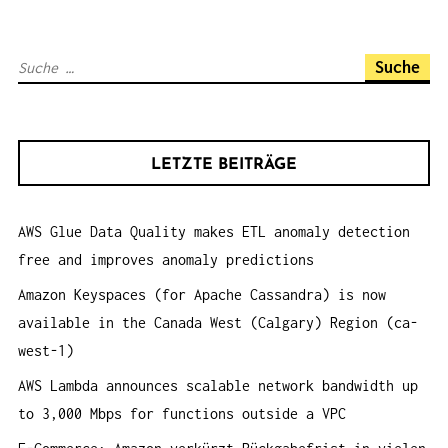
A
V
S
I
u
G
c
A
h
T
LETZTE BEITRÄGE
e
I
n
O
AWS Glue Data Quality makes ETL anomaly detection
a
N
free and improves anomaly predictions
c
h
Amazon Keyspaces (for Apache Cassandra) is now
:
available in the Canada West (Calgary) Region (ca-
west-1)
AWS Lambda announces scalable network bandwidth up
to 3,000 Mbps for functions outside a VPC