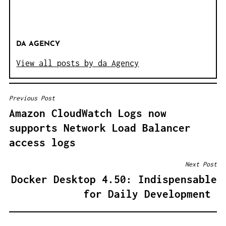
DA AGENCY
View all posts by da Agency
Previous Post
B
Amazon CloudWatch Logs now
E
supports Network Load Balancer
I
access logs
T
R
Next Post
A
Docker Desktop 4.50: Indispensable
G
for Daily Development
S
N