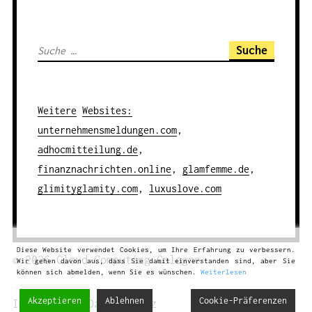
S
u
c
h
Weitere
Websites
:
e
unternehmensmeldungen.com
,
n
adhocmitteilung.de
,
a
finanznachrichten.online
,
glamfemme.de
,
c
glimityglamity.com
,
luxuslove.com
h
:
Diese Website verwendet Cookies, um Ihre Erfahrung zu verbessern.
© 2026
Cloud Computing
Cologne
Wir gehen davon aus, dass Sie damit einverstanden sind, aber Sie
können sich abmelden, wenn Sie es wünschen.
Weiterlesen
Akzeptieren
Ablehnen
Cookie-Präferenzen
Impressum
|
Datenschutz