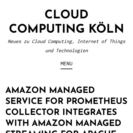
S
CLOUD
k
i
COMPUTING KÖLN
p
t
Neues zu Cloud Computing, Internet of Things
o
und Technologien
c
MENU
o
n
t
AMAZON MANAGED
e
SERVICE FOR PROMETHEUS
n
COLLECTOR INTEGRATES
t
WITH AMAZON MANAGED