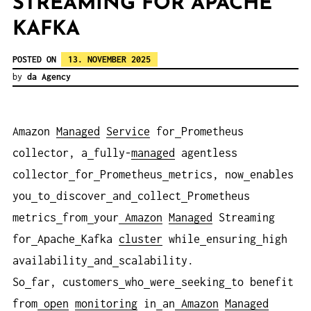
STREAMING FOR APACHE
KAFKA
POSTED ON
13. NOVEMBER 2025
by
da Agency
Amazon
Managed
Service
for
Prometheus
collector, a
fully-
managed
agentless
collector
for
Prometheus
metrics, now
enables
you
to
discover
and
collect
Prometheus
metrics
from
your
Amazon
Managed
Streaming
for
Apache
Kafka
cluster
while
ensuring
high
availability
and
scalability.
So
far, customers
who
were
seeking
to benefit
from
open
monitoring
in
an
Amazon
Managed