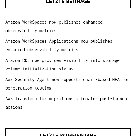
LETZTE BEITRÄGE
e
N
n
Amazon WorkSpaces now publishes enhanced
a
observability metrics
c
h
Amazon WorkSpaces Applications now publishes
:
enhanced observability metrics
Amazon RDS now provides visibility into storage
volume initialization status
AWS Security Agent now supports email-based MFA for
penetration testing
AWS Transform for migrations automates post-launch
actions
LETZTE KOMMENTARE