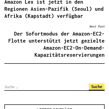
Amazon Lex ist jetzt in den
E
Regionen Asien-Pazifik (Seoul) und
I
Afrika (Kapstadt) verfügbar
T
R
Next Post
A
Der Sofortmodus der Amazon-EC2-
G
Flotte unterstützt jetzt gezielte
S
Amazon-EC2-On-Demand-
N
Kapazitätsreservierungen
A
V
I
G
S
A
u
T
c
I
h
O