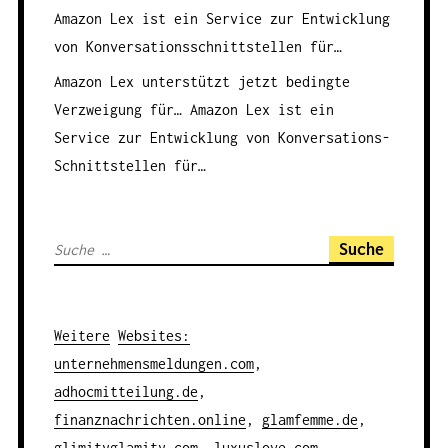
Amazon Lex ist ein Service zur Entwicklung
von Konversationsschnittstellen für…
Amazon Lex unterstützt jetzt bedingte
Verzweigung für…
Amazon Lex ist ein
Service zur Entwicklung von Konversations-
Schnittstellen für…
S
u
c
h
Weitere
Websites
:
e
unternehmensmeldungen.com
,
n
adhocmitteilung.de
,
a
finanznachrichten.online
,
glamfemme.de
,
c
glimityglamity.com
,
luxuslove.com