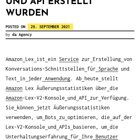
ND API ERSTELLT W
URDEN
POSTED ON
29. SEPTEMBER 2021
by
da Agency
Amazon
Lex
ist
ein
Service
zur
Erstellung
von
Konversations-Schnittstellen
für
Sprache
und
Text
in
jeder
Anwendung
. Ab
heute
stellt
Amazon
Lex Äußerungsstatistiken über
die
Amazon
-Lex-V2-Konsole
und
API
zur
Verfügung.
Sie
können
jetzt Äußerungsstatistiken
verwenden, um
Bots
zu
optimieren, die
auf
der
Lex-V2-Konsole
und
APIs
basieren, um
die
Unterhaltungserfahrung
für
Ihre
Benutzer