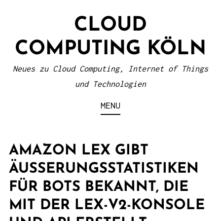
S
CLOUD
k
i
COMPUTING KÖLN
p
t
Neues zu Cloud Computing, Internet of Things
o
und Technologien
c
MENU
o
n
t
AMAZON LEX GIBT
e
ÄUSSERUNGSSTATISTIKEN F
n
ÜR BOTS BEKANNT, DIE M
t
IT DER LEX-V2-KONSOLE U