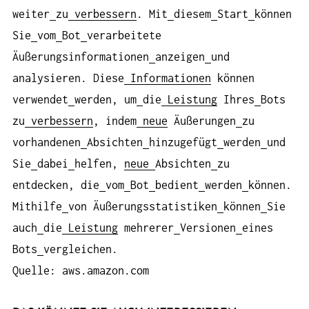
weiter
zu
verbessern
. Mit
diesem
Start
können
Sie
vom
Bot
verarbeitete
Äußerungsinformationen
anzeigen
und
analysieren. Diese
Informationen
können
verwendet
werden, um
die
Leistung
Ihres
Bots
zu
verbessern
, indem
neue
Äußerungen
zu
vorhandenen
Absichten
hinzugefügt
werden
und
Sie
dabei
helfen,
neue
Absichten
zu
entdecken, die
vom
Bot
bedient
werden
können.
Mithilfe
von Äußerungsstatistiken
können
Sie
auch
die
Leistung
mehrerer
Versionen
eines
Bots
vergleichen.
Quelle: aws.amazon.com