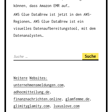
können, dass Amazon EMR auf…
AWS Glue DataBrew ist jetzt in den AWS-
Regionen…
AWS Glue DataBrew ist ein
visuelles Datenaufbereitungstool, mit dem
Datenanalysten…
S
u
c
h
Weitere
Websites
:
e
unternehmensmeldungen.com
,
n
adhocmitteilung.de
,
a
finanznachrichten.online
,
glamfemme.de
,
c
glimityglamity.com
,
luxuslove.com