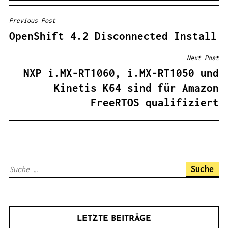
Previous Post
B
OpenShift 4.2 Disconnected Install
E
I
Next Post
T
NXP i.MX-RT1060, i.MX-RT1050 und
R
Kinetis K64 sind für Amazon
A
FreeRTOS qualifiziert
G
S
N
A
S
V
u
I
c
G
h
A
LETZTE BEITRÄGE
e