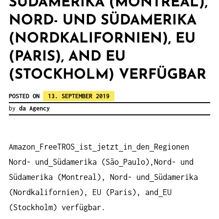
SÜDAMERIKA (MONTREAL),
NORD- UND SÜDAMERIKA
(NORDKALIFORNIEN), EU
(PARIS), AND EU
(STOCKHOLM) VERFÜGBAR
POSTED ON
13. SEPTEMBER 2019
by
da Agency
Amazon
FreeTROS
ist
jetzt
in
den
Regionen
Nord- und
Südamerika (São
Paulo),Nord- und
Südamerika (Montreal), Nord- und
Südamerika
(Nordkalifornien), EU (Paris), and
EU
(Stockholm) verfügbar.