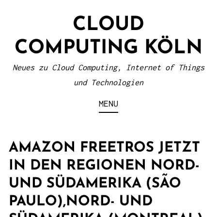
S
CLOUD
k
i
COMPUTING KÖLN
p
t
Neues zu Cloud Computing, Internet of Things
o
und Technologien
c
MENU
o
n
t
AMAZON FREETROS JETZT
e
IN DEN REGIONEN NORD-
n
UND SÜDAMERIKA (SÃO
t
PAULO),NORD- UND