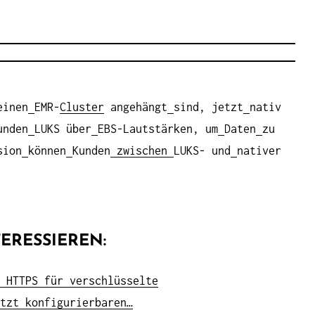
einen
EMR-
Cluster
angehängt
sind, jetzt
nativ
unden
LUKS über
EBS-Lautstärken, um
Daten
zu
sion
können
Kunden
zwischen
LUKS- und
nativer
ERESSIEREN:
 HTTPS für verschlüsselte
tzt konfigurierbaren…