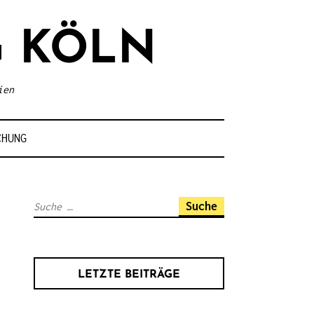
 KÖLN
ien
CHUNG
S
u
c
h
LETZTE BEITRÄGE
e
n