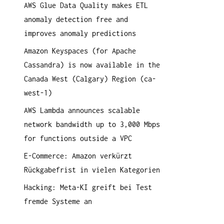
AWS Glue Data Quality makes ETL
a
anomaly detection free and
c
improves anomaly predictions
h
:
Amazon Keyspaces (for Apache
Cassandra) is now available in the
Canada West (Calgary) Region (ca-
west-1)
AWS Lambda announces scalable
network bandwidth up to 3,000 Mbps
for functions outside a VPC
E-Commerce: Amazon verkürzt
Rückgabefrist in vielen Kategorien
Hacking: Meta-KI greift bei Test
fremde Systeme an