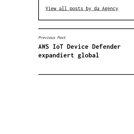
View all posts by da Agency
Previous Post
B
AWS IoT Device Defender
E
expandiert global
I
T
R
A
G
S
N