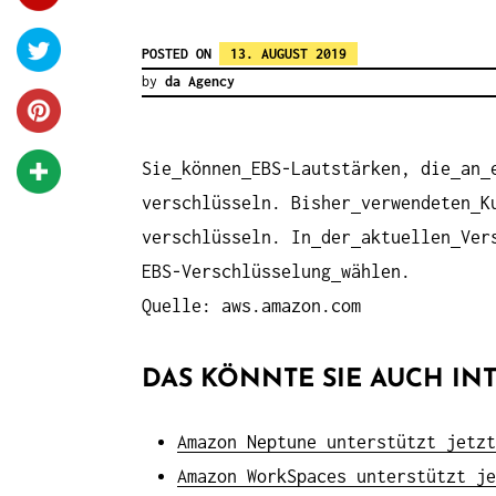
POSTED ON
13. AUGUST 2019
by
da Agency
Sie
können
EBS-Lautstärken, die
an
verschlüsseln. Bisher
verwendeten
K
verschlüsseln. In
der
aktuellen
Ver
EBS-Verschlüsselung
wählen.
Quelle: aws.amazon.com
DAS KÖNNTE SIE AUCH INT
Amazon Neptune unterstützt jetzt
Amazon WorkSpaces unterstützt je