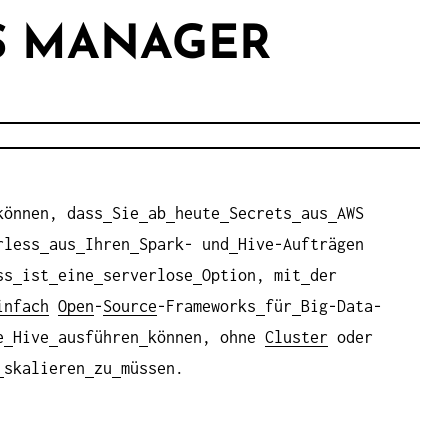
S MANAGER
können, dass
Sie
ab
heute
Secrets
aus
AWS
rless
aus
Ihren
Spark- und
Hive-Aufträgen
ss
ist
eine
serverlose
Option, mit
der
nfach
Open
-
Source
-Frameworks
für
Big-Data-
e
Hive
ausführen
können, ohne
Cluster
oder
skalieren
zu
müssen.