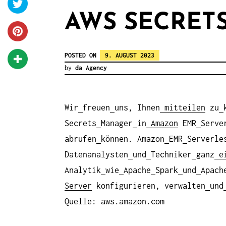
AWS SECRET
POSTED ON
9. AUGUST 2023
by
da Agency
Wir
freuen
uns, Ihnen
mitteilen
zu
Secrets
Manager
in
Amazon
EMR
Serve
abrufen
können. Amazon
EMR
Serverle
Datenanalysten
und
Techniker
ganz
ei
Analytik
wie
Apache
Spark
und
Apach
Server
konfigurieren, verwalten
und
Quelle: aws.amazon.com