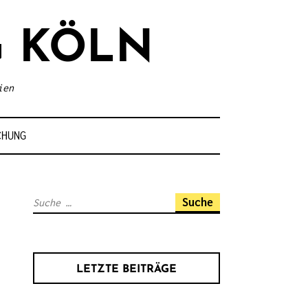
 KÖLN
ien
CHUNG
S
u
c
h
LETZTE BEITRÄGE
e
n