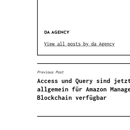
DA AGENCY
View all posts by da Agency
Previous Post
B
Access und Query sind jetz
E
allgemein für Amazon Manag
I
Blockchain verfügbar
T
R
A