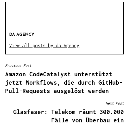
DA AGENCY
View all posts by da Agency
Previous Post
B
Amazon CodeCatalyst unterstützt
E
jetzt Workflows, die durch GitHub-
I
Pull-Requests ausgelöst werden
T
R
Next Post
A
Glasfaser: Telekom räumt 300.000
G
Fälle von Überbau ein
S