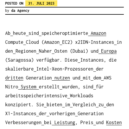
POSTED ON
31. JULI 2023
by
da Agency
Ab
heute
sind
speicheroptimierte
Amazon
Compute
Cloud (Amazon
EC2) x2IDN-Instances
in
den
Regionen
Naher
Osten (Dubai) und
Europa
(Saragossa) verfügbar. Diese
Instances, die
skalierbare
Intel-Xeon-Prozessoren
der
dritten
Generation
nutzen
und
mit
dem
AWS
Nitro
System
erstellt
wurden, sind
für
arbeitsspeicherintensive
Workloads
konzipiert. Sie
bieten
im
Vergleich
zu
den
X1-Instances
der
vorherigen
Generation
Verbesserungen
bei
Leistung
, Preis
und
Kosten