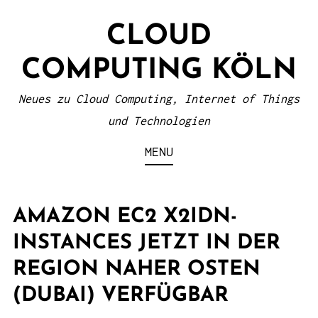
S
CLOUD
k
i
COMPUTING KÖLN
p
t
Neues zu Cloud Computing, Internet of Things
o
und Technologien
c
MENU
o
n
t
AMAZON EC2 X2IDN-
e
INSTANCES JETZT IN DER
n
REGION NAHER OSTEN
t
(DUBAI) VERFÜGBAR