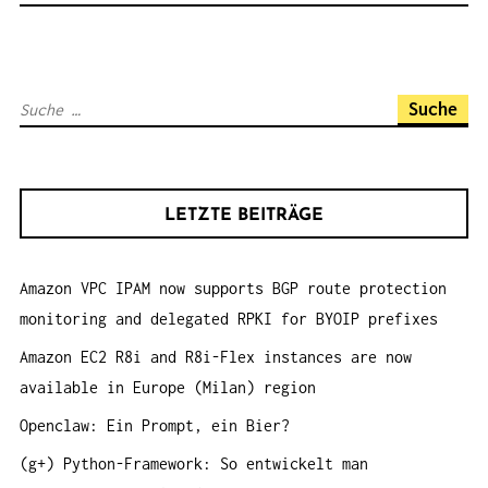
N
A
V
S
I
u
G
c
A
h
T
LETZTE BEITRÄGE
e
I
n
O
Amazon VPC IPAM now supports BGP route protection
a
N
monitoring and delegated RPKI for BYOIP prefixes
c
h
Amazon EC2 R8i and R8i-Flex instances are now
:
available in Europe (Milan) region
Openclaw: Ein Prompt, ein Bier?
(g+) Python-Framework: So entwickelt man