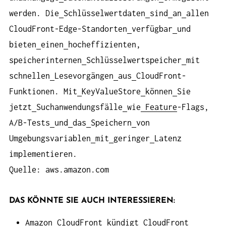
werden. Die
Schlüsselwertdaten
sind
an
allen
CloudFront-Edge-Standorten
verfügbar
und
bieten
einen
hocheffizienten,
speicherinternen
Schlüsselwertspeicher
mit
schnellen
Lesevorgängen
aus
CloudFront-
Funktionen. Mit
KeyValueStore
können
Sie
jetzt
Suchanwendungsfälle
wie
Feature
-Flags,
A/B-Tests
und
das
Speichern
von
Umgebungsvariablen
mit
geringer
Latenz
implementieren.
Quelle: aws.amazon.com
DAS KÖNNTE SIE AUCH INTERESSIEREN:
Amazon CloudFront kündigt CloudFront