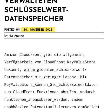
VERWALTETEN
SCHLÜSSELWERT-
DATENSPEICHER
POSTED ON
30. NOVEMBER 2023
by
da Agency
Amazon
CloudFront
gibt
die
allgemeine
Verfügbarkeit
von
CloudFront
KeyValueStore
bekannt,
einem
globalen
Schlüsselwert-
Datenspeicher
mit
geringer
Latenz. Mit
KeyValueStore
können
Sie
Schlüsselwertdaten
aus
CloudFront-Funktionen
abrufen, wodurch
Funktionen
anpassbarer
werden, indem
unabhängige
Datenaktualisierungen
ermöglicht