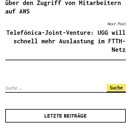
über den Zugriff von Mitarbeitern
T
auf AWS
R
A
Next Post
G
Telefónica-Joint-Venture: UGG will
S
schnell mehr Auslastung im FTTH-
N
Netz
A
V
I
G
S
A
u
T
c
I
h
O
LETZTE BEITRÄGE
e
N
n