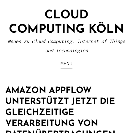
S
CLOUD
k
i
COMPUTING KÖLN
p
t
Neues zu Cloud Computing, Internet of Things
o
und Technologien
c
MENU
o
n
t
AMAZON APPFLOW
e
UNTERSTÜTZT JETZT DIE
n
GLEICHZEITIGE
t
VERARBEITUNG VON