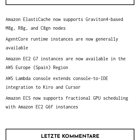
e
T
n
I
Amazon ElastiCache now supports Graviton4-based
a
O
M8g, R8g, and C8gn nodes
c
N
h
AgentCore runtime instances are now generally
:
available
Amazon EC2 G7 instances are now available in the
AWS Europe (Spain) Region
AWS Lambda console extends console-to-IDE
integration to Kiro and Cursor
Amazon ECS now supports fractional GPU scheduling
with Amazon EC2 G6f instances
LETZTE KOMMENTARE