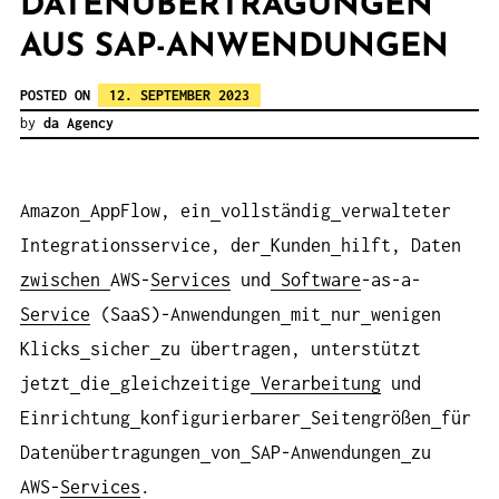
DATENÜBERTRAGUNGEN
AUS SAP-ANWENDUNGEN
POSTED ON
12. SEPTEMBER 2023
by
da Agency
Amazon
AppFlow, ein
vollständig
verwalteter
Integrationsservice, der
Kunden
hilft, Daten
zwischen
AWS-
Services
und
Software
-as-a-
Service
(SaaS)-Anwendungen
mit
nur
wenigen
Klicks
sicher
zu übertragen, unterstützt
jetzt
die
gleichzeitige
Verarbeitung
und
Einrichtung
konfigurierbarer
Seitengrößen
für
Datenübertragungen
von
SAP-Anwendungen
zu
AWS-
Services
.