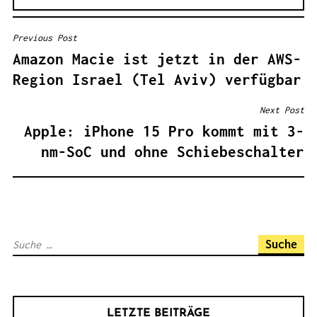
Previous Post
B
Amazon Macie ist jetzt in der AWS-
E
Region Israel (Tel Aviv) verfügbar
I
T
Next Post
R
Apple: iPhone 15 Pro kommt mit 3-
A
nm-SoC und ohne Schiebeschalter
G
S
N
A
S
V
u
I
c
G
h
A
LETZTE BEITRÄGE