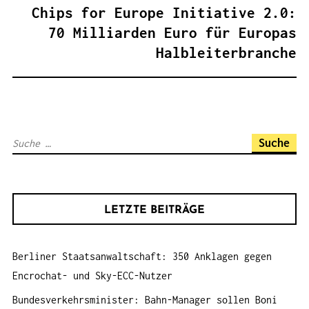
R
Chips for Europe Initiative 2.0:
A
70 Milliarden Euro für Europas
G
Halbleiterbranche
S
N
A
V
S
I
u
G
c
A
h
T
LETZTE BEITRÄGE
e
I
n
O
Berliner Staatsanwaltschaft: 350 Anklagen gegen
a
N
Encrochat- und Sky-ECC-Nutzer
c
h
Bundesverkehrsminister: Bahn-Manager sollen Boni