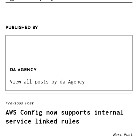
PUBLISHED BY
DA AGENCY
View all posts by da Agency
Previous Post
B
AWS Config now supports internal
E
service linked rules
I
T
Next Post