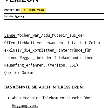
POSTED ON
4. JUNI 2026
by
da Agency
Lange
Wochen
war
Abdu
Mudesir
aus
der
Öffentlichkeit
verschwunden. Jetzt
hat
Golem
exklusiv
die
kompletten
Hintergründe
für
seinen
Weggang
bei
der
Telekom
und
seinen
Neuanfang
erfahren. (Verizon, DSL)
Quelle: Golem
DAS KÖNNTE SIE AUCH INTERESSIEREN:
Abdu Mudesir: Telekom enttäuscht über
Weggang von…