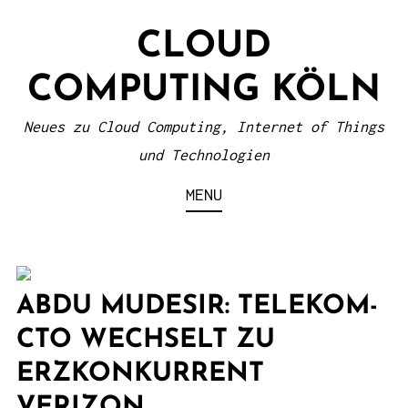
S
CLOUD
k
i
COMPUTING KÖLN
p
t
Neues zu Cloud Computing, Internet of Things
o
und Technologien
c
MENU
o
n
t
e
ABDU MUDESIR: TELEKOM-
n
CTO WECHSELT ZU
t
ERZKONKURRENT
VERIZON