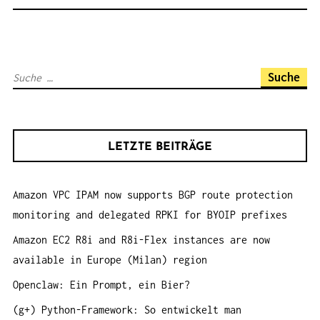
N
A
V
S
I
u
G
c
A
h
T
LETZTE BEITRÄGE
e
I
n
O
Amazon VPC IPAM now supports BGP route protection
a
N
monitoring and delegated RPKI for BYOIP prefixes
c
h
Amazon EC2 R8i and R8i-Flex instances are now
:
available in Europe (Milan) region
Openclaw: Ein Prompt, ein Bier?
(g+) Python-Framework: So entwickelt man