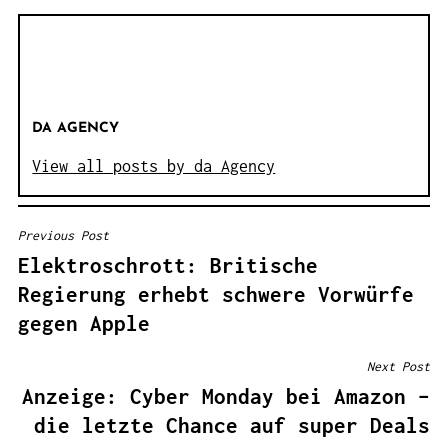
DA AGENCY
View all posts by da Agency
Previous Post
B
Elektroschrott: Britische
E
Regierung erhebt schwere Vorwürfe
I
gegen Apple
T
R
Next Post
A
Anzeige: Cyber Monday bei Amazon –
G
die letzte Chance auf super Deals
S