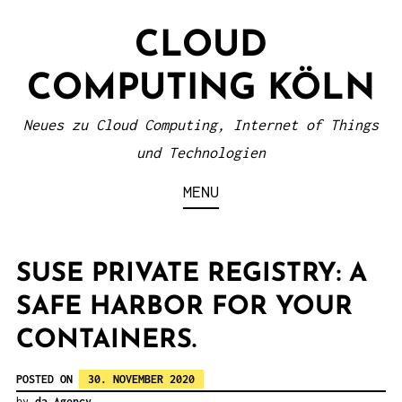
S
CLOUD
k
i
COMPUTING KÖLN
p
t
Neues zu Cloud Computing, Internet of Things
o
und Technologien
c
MENU
o
n
t
SUSE PRIVATE REGISTRY: A
e
SAFE HARBOR FOR YOUR
n
CONTAINERS.
t
POSTED ON
30. NOVEMBER 2020
by
da Agency