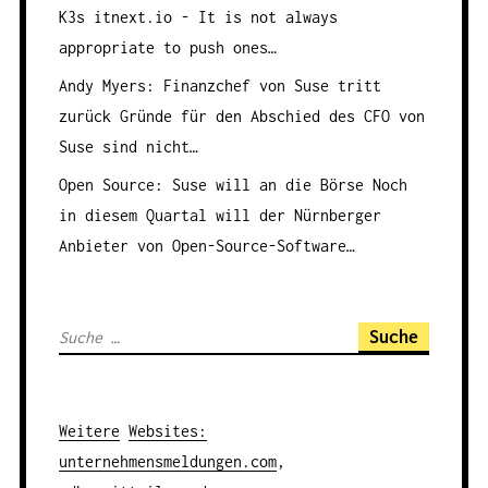
K3s
itnext.io - It is not always
appropriate to push ones…
Andy Myers: Finanzchef von Suse tritt
zurück
Gründe für den Abschied des CFO von
Suse sind nicht…
Open Source: Suse will an die Börse
Noch
in diesem Quartal will der Nürnberger
Anbieter von Open-Source-Software…
S
u
c
h
Weitere
Websites
:
e
unternehmensmeldungen.com
,