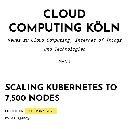
S
CLOUD
k
i
COMPUTING KÖLN
p
t
Neues zu Cloud Computing, Internet of Things
o
und Technologien
c
MENU
o
n
t
SCALING KUBERNETES TO
e
7,500 NODES
n
POSTED ON
21. MÄRZ 2023
t
by
da Agency