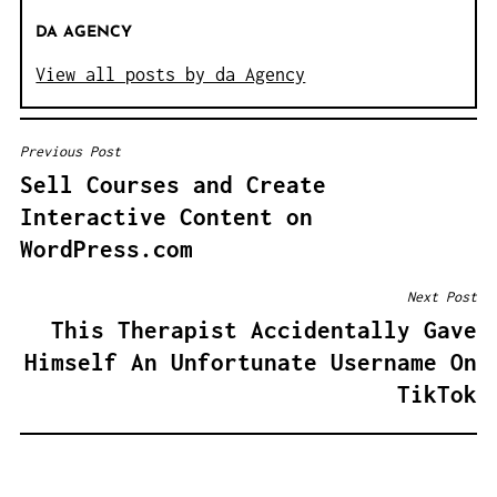
DA AGENCY
View all posts by da Agency
Previous Post
B
Sell Courses and Create
E
Interactive Content on
I
WordPress.com
T
R
Next Post
A
This Therapist Accidentally Gave
G
Himself An Unfortunate Username On
S
TikTok
N
A
V