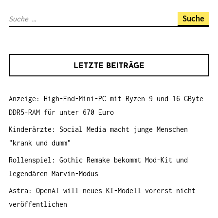
I
S
G
u
A
c
T
h
I
LETZTE BEITRÄGE
e
O
n
N
Anzeige: High-End-Mini-PC mit Ryzen 9 und 16 GByte
a
DDR5-RAM für unter 670 Euro
c
h
Kinderärzte: Social Media macht junge Menschen
:
"krank und dumm"
Rollenspiel: Gothic Remake bekommt Mod-Kit und
legendären Marvin-Modus
Astra: OpenAI will neues KI-Modell vorerst nicht
veröffentlichen