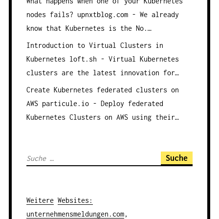
What happens when one of your Kubernetes
nodes fails?
upnxtblog.com - We already
know that Kubernetes is the No.…
Introduction to Virtual Clusters in
Kubernetes
loft.sh - Virtual Kubernetes
clusters are the latest innovation for…
Create Kubernetes federated clusters on
AWS
particule.io - Deploy federated
Kubernetes Clusters on AWS using their…
S
u
c
h
Weitere
Websites
:
e
unternehmensmeldungen.com
,