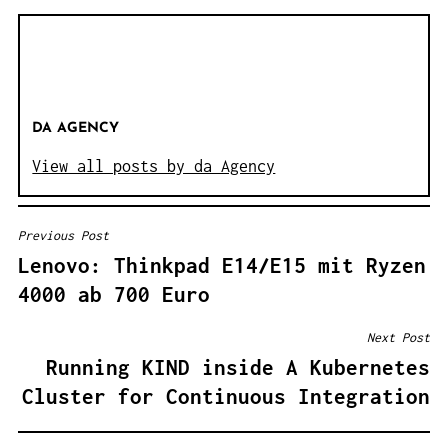
DA AGENCY
View all posts by da Agency
Previous Post
B
Lenovo: Thinkpad E14/E15 mit Ryzen
E
4000 ab 700 Euro
I
T
Next Post
R
Running KIND inside A Kubernetes
A
Cluster for Continuous Integration
G
S