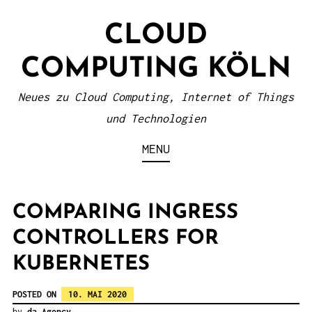
S
CLOUD
k
i
COMPUTING KÖLN
p
t
Neues zu Cloud Computing, Internet of Things
o
und Technologien
c
MENU
o
n
t
COMPARING INGRESS
e
CONTROLLERS FOR
n
KUBERNETES
t
POSTED ON
10. MAI 2020
by
da Agency