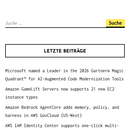
N
A
S
V
u
I
c
G
h
A
LETZTE BEITRÄGE
e
T
n
I
Microsoft named a Leader in the 2026 Gartner® Magic
a
O
Quadrant™ for AI-Augmented Code Modernization Tools
c
N
h
Amazon GameLift Servers now supports 21 new EC2
:
instance types
Amazon Bedrock AgentCore adds memory, policy, and
harness in AWS GovCloud (US-West)
AWS IAM Identity Center supports one-click multi-