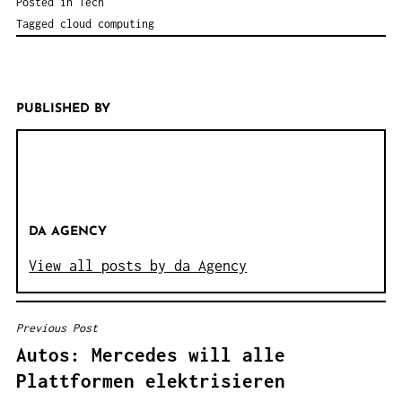
Posted in
Tech
Tagged
cloud computing
PUBLISHED BY
DA AGENCY
View all posts by da Agency
Previous Post
B
Autos: Mercedes will alle
E
Plattformen elektrisieren
I