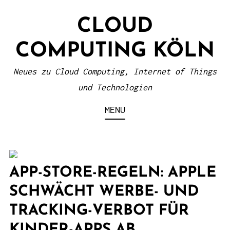
S
CLOUD
k
i
COMPUTING KÖLN
p
t
Neues zu Cloud Computing, Internet of Things
o
und Technologien
c
MENU
o
n
t
e
APP-STORE-REGELN: APPLE
n
SCHWÄCHT WERBE- UND
t
TRACKING-VERBOT FÜR
KINDER-APPS AB