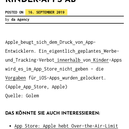
POSTED ON
16. SEPTEMBER 2019
by
da Agency
Apple
beugt
sich
dem
Druck
von
App-
Entwicklern. Ein
eigentlich
geplantes
Werbe-
und
Tracking-Verbot
innerhalb
von
Kinder
-Apps
wird
es
im
App
Store
nicht
geben – die
Vorgaben
für
iOS-Apps
wurden
gelockert.
(Apple
App
Store, Apple)
Quelle: Golem
DAS KÖNNTE SIE AUCH INTERESSIEREN:
App Store: Apple hebt Over-the-Air-Limit