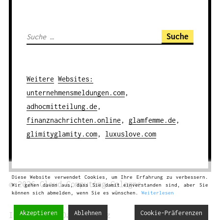
S
u
c
h
Weitere
Websites
:
e
unternehmensmeldungen.com
,
n
adhocmitteilung.de
,
a
finanznachrichten.online
,
glamfemme.de
,
c
glimityglamity.com
,
luxuslove.com
h
:
Diese Website verwendet Cookies, um Ihre Erfahrung zu verbessern.
© 2026
Cloud Computing
Cologne
Wir gehen davon aus, dass Sie damit einverstanden sind, aber Sie
können sich abmelden, wenn Sie es wünschen.
Weiterlesen
Akzeptieren
Ablehnen
Cookie-Präferenzen
Impressum
|
Datenschutz