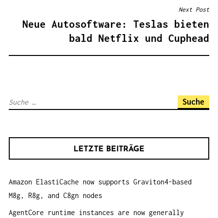
T
Next Post
R
Neue Autosoftware: Teslas bieten
A
bald Netflix und Cuphead
G
S
N
A
S
V
u
I
c
G
h
A
LETZTE BEITRÄGE
e
T
n
I
Amazon ElastiCache now supports Graviton4-based
a
O
M8g, R8g, and C8gn nodes
c
N
h
AgentCore runtime instances are now generally