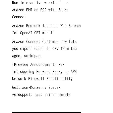
Run interactive workloads on
a
Amazon EMR on EC2 with Spark
c
Connect
h
:
Amazon Bedrock launches Web Search
for OpenAI GPT models
Amazon Connect Customer now lets
you export cases to CSV from the
agent workspace
[Preview Announcement] Re-
introducing Forward Proxy as AWS
Network Firewall Functionality
Weltraum-Konzern: SpaceX
verdoppelt fast seinen Umsatz