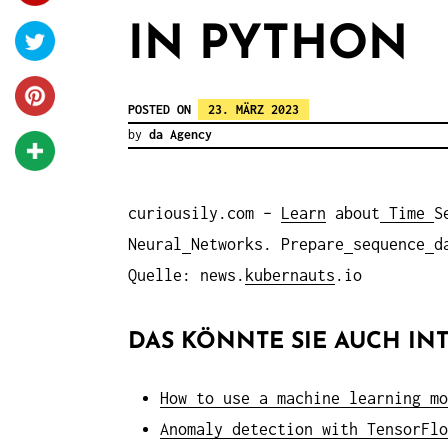
IN PYTHON
POSTED ON
23. MÄRZ 2023
by
da Agency
curiousily.com –
Learn
about
Time
S
Neural
Networks. Prepare
sequence
d
Quelle: news.
kubernauts
.io
DAS KÖNNTE SIE AUCH INT
How to use a machine learning mo
Anomaly detection with TensorFlo