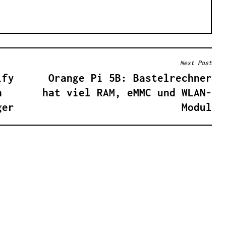
Next Post
ify
Orange Pi 5B: Bastelrechner
h
hat viel RAM, eMMC und WLAN-
ger
Modul