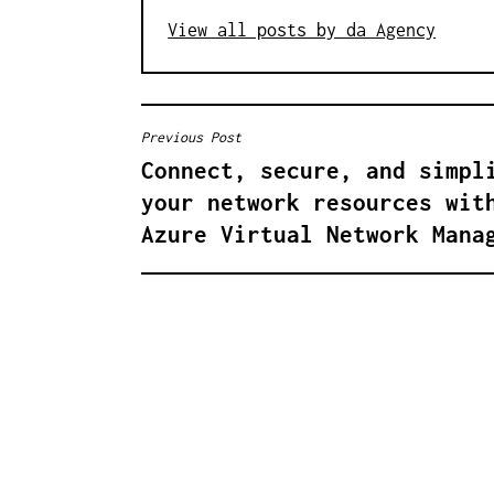
View all posts by da Agency
Previous Post
B
Connect, secure, and simpl
E
your network resources wit
I
Azure Virtual Network Mana
T
R
A
G
S
N