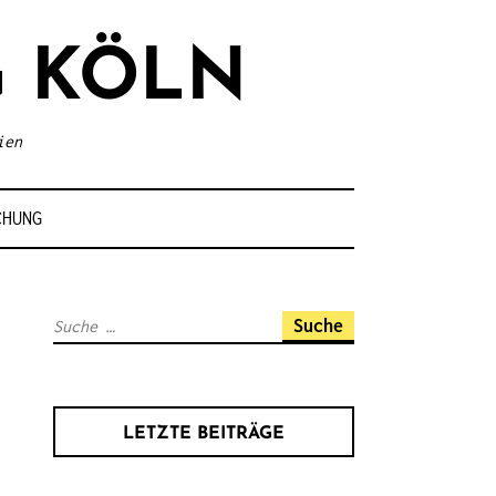
 KÖLN
ien
CHUNG
S
u
c
h
LETZTE BEITRÄGE
e
n