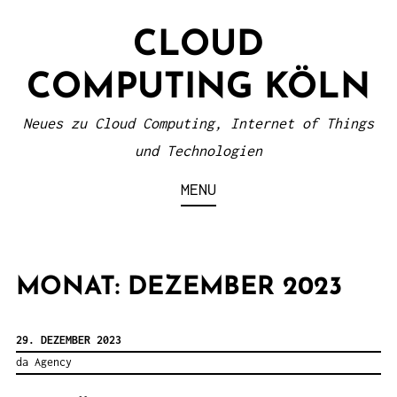
S
CLOUD
k
i
COMPUTING KÖLN
p
t
Neues zu Cloud Computing, Internet of Things
o
und Technologien
c
MENU
o
n
t
MONAT: DEZEMBER 2023
e
n
29. DEZEMBER 2023
t
da Agency