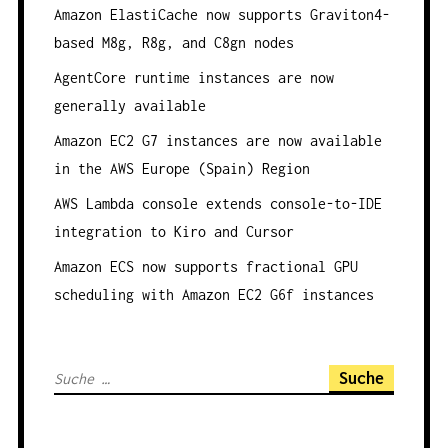
Amazon ElastiCache now supports Graviton4-
N
based M8g, R8g, and C8gn nodes
A
AgentCore runtime instances are now
V
generally available
I
Amazon EC2 G7 instances are now available
G
in the AWS Europe (Spain) Region
A
T
AWS Lambda console extends console-to-IDE
I
integration to Kiro and Cursor
O
Amazon ECS now supports fractional GPU
N
scheduling with Amazon EC2 G6f instances
S
u
c